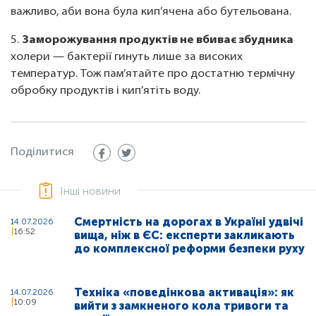
важливо, аби вона була кип’ячена або бутельована.
5.
Заморожування продуктів не вбиває збудника
холери — бактерії гинуть лише за високих
температур. Тож пам’ятайте про достатню термічну
обробку продуктів і кип’ятіть воду.
Поділитися
Інші новини
Смертність на дорогах в Україні удвічі
14.07.2026
16:52
вища, ніж в ЄС: експерти закликають
до комплексної реформи безпеки руху
Техніка «поведінкова активація»: як
14.07.2026
10:09
вийти з замкненого кола тривоги та