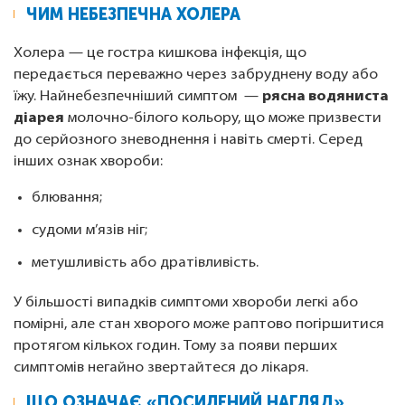
ЧИМ НЕБЕЗПЕЧНА ХОЛЕРА
Холера — це гостра кишкова інфекція, що
передається переважно через забруднену воду або
їжу. Найнебезпечніший симптом —
рясна водяниста
діарея
молочно-білого кольору, що може призвести
до серйозного зневоднення і навіть смерті. Серед
інших ознак хвороби:
блювання;
судоми м’язів ніг;
метушливість або дратівливість.
У більшості випадків симптоми хвороби легкі або
помірні, але стан хворого може раптово погіршитися
протягом кількох годин. Тому за появи перших
симптомів негайно звертайтеся до лікаря.
ЩО ОЗНАЧАЄ «ПОСИЛЕНИЙ НАГЛЯД»