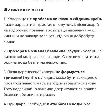
Що варто пам’ятати
1. Холера це
не проблема виключно «бідних» країн.
Ризик заразитися зростає в тому числі, після аварій
на водогонах, повеней або міграції населення — ці
чинники не завжди залежать від рівня добробуту
країни.
2.
Прозора не означає безпечна:
збудник холери не
змінює ані колір, ані запах води. Отже визначити «на
око» чи вода безпечна неможливо.
3. Після перенесеної холери
не формується
тривалий імунітет.
Людина може бути захищеною
протягом певного часу, а згодом заразитися знову.
Тому надзвичайно важливо дотримуватися правил
безпеки аби знизити ризик.
4. При діареї необхідно
пити багато води
. Але