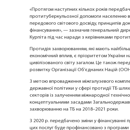
«Протягом наступних кількох років передба
протитуберкульозної допомоги населенню в У
передового світового досвіду, принципів до
фінансування», — зазначив генеральний ди
Курпіта під час наради з керівниками проти
Протидія захворюванням, які мають найбіль
економічний вплив, є пріоритетом України на
цивілізованого світу загалом. Це також пер
розвитку Організації Об’єднаних Націй (ООН
З метою впровадження міжгалузевого компле
державної політики у сфері протидії ТБ шля
секторів із залученням міжнародної технічн
концептуальними засадами Загальнодержавну
захворюванню на ТБ на 2018–2021 роки.
З 2020 р. передбачено зміни у фінансуванні
цих послуг буде профінансовано з програми