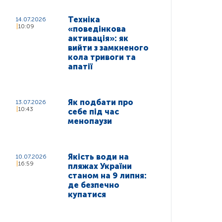
Техніка
14.07.2026
10:09
«поведінкова
активація»: як
вийти з замкненого
кола тривоги та
апатії
Як подбати про
13.07.2026
10:43
себе під час
менопаузи
Якість води на
10.07.2026
16:59
пляжах України
станом на 9 липня:
де безпечно
купатися