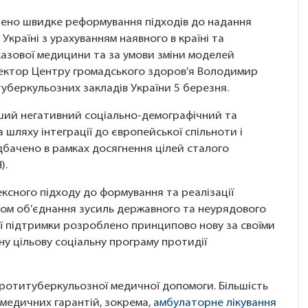
чено швидке реформування підходів до надання
країні з урахуванням наявного в країні та
казової медицини та за умови зміни моделей
ректор Центру громадського здоров’я Володимир
туберкульозних закладів України 5 березня.
ший негативний соціально-демографічний та
 шляху інтеграції до європейської спільноти і
едбачено в рамках досягнення цілей сталого
).
ксного підходу до формування та реалізації
хом об’єднання зусиль державного та неурядового
ої підтримки розроблено принципово нову за своїми
 цільову соціальну програму протидії
 протитуберкульозної медичної допомоги. Більшість
 медичних гарантій, зокрема,
амбулаторне лікування