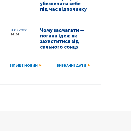
убезпечити себе
під час відпочинку
Чому засмагати —
01.07.2026
14:34
погана ідея: як
захиститися від
сильного сонця
БІЛЬШЕ НОВИН
ВИЗНАЧНІ ДАТИ