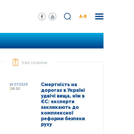
А-Я
Інші новини
Смертність на
14.07.2026
16:52
дорогах в Україні
удвічі вища, ніж в
ЄС: експерти
закликають до
комплексної
реформи безпеки
руху