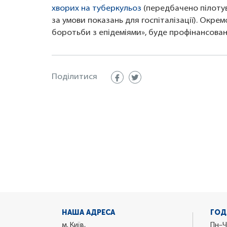
хворих на туберкульоз
(передбачено пілотув
за умови показань для госпіталізації). Окре
боротьби з епідеміями», буде профінансован
Поділитися
НАША АДРЕСА
ГОД
м. Київ,
Пн–Ч