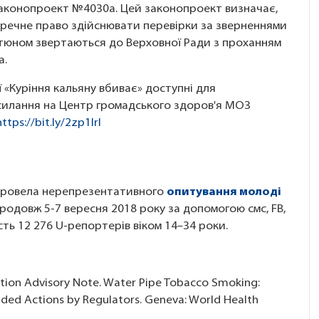
 законопроект №4030а. Цей законопроект визначає,
ечне право здійснювати перевірки за зверненнями
тюном звертаються до Верховної Ради з проханням
а.
 «Куріння кальяну вбиває» доступні для
силання на Центр громадського здоров'я МОЗ
https://bit.ly/2zp1lrI
 провела нерепрезентативного
опитування молоді
довж 5-7 вересня 2018 року за допомогою смс, FB,
сть 12 276 U-репортерів віком 14–34 роки.
tion Advisory Note. Water Pipe Tobacco Smoking:
ded Actions by Regulators. Geneva: World Health