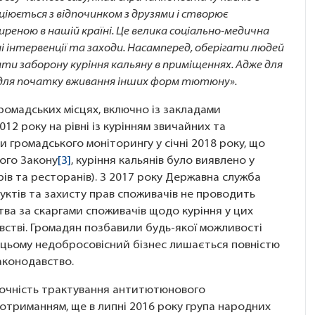
соціюється з відпочинком з друзями і створює
иреною в нашій країні. Це велика соціально-медична
інтервенції та заходи. Насамперед, оберігати людей
ти заборону куріння кальяну в приміщеннях. Адже для
 для початку вживання інших форм тютюну».
ромадських місцях, включно із закладами
2 року на рівні із курінням звичайних та
 громадського моніторингу у січні 2018 року, що
ого Закону
[3]
, куріння кальянів було виявлено у
арів та ресторанів). З 2017 року Державна служба
уктів та захисту прав споживачів не проводить
ва за скаргами споживачів щодо куріння у цих
встві. Громадян позбавили будь-якої можливості
и цьому недобросовісний бізнес лишається повністю
аконодавство.
точність трактування антитютюнового
отриманням, ще в липні 2016 року група народних