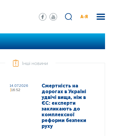
А-Я
Інші новини
Смертність на
14.07.2026
16:52
дорогах в Україні
удвічі вища, ніж в
ЄС: експерти
закликають до
комплексної
реформи безпеки
руху