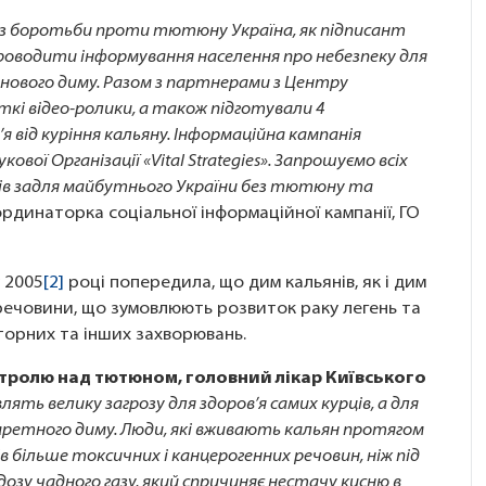
З із боротьби проти тютюну Україна, як підписант
роводити інформування населення про небезпеку для
ового диму. Разом з партнерами з Центру
ткі відео-ролики, а також підготували 4
я від куріння кальяну. Інформаційна кампанія
ої Організації «Vital Strategies». Запрошуємо всіх
ів задля майбутнього України без тютюну та
рдинаторка соціальної інформаційної кампанії, ГО
 2005
[2]
році попередила, що дим кальянів, як і дим
 речовини, що зумовлюють розвиток раку легень та
аторних та інших захворювань.
нтролю над тютюном, головний лікар Київського
ять велику загрозу для здоров’я самих курців, а для
гаретного диму. Люди, які вживають кальян протягом
в більше токсичних і канцерогенних речовин, ніж під
озу чадного газу, який спричиняє нестачу кисню в