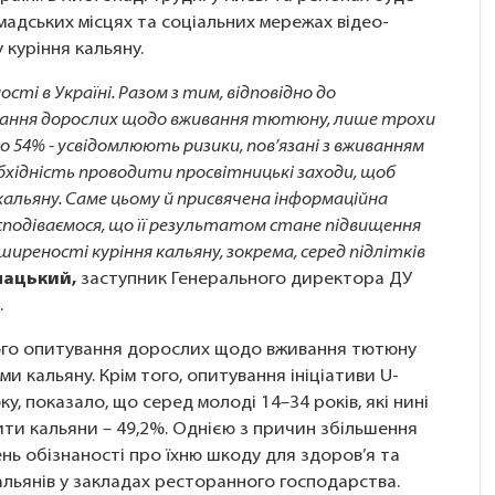
адських місцях та соціальних мережах відео-
куріння кальяну.
сті в Україні. Разом з тим, відповідно до
вання дорослих щодо вживання тютюну, лише трохи
о 54% - усвідомлюють ризики, пов’язані з вживанням
обхідність проводити просвітницькі заходи, щоб
кальяну. Саме цьому й присвячена інформаційна
 сподіваємося, що її результатом стане підвищення
иреності куріння кальяну, зокрема, серед підлітків
нацький,
заступник Генерального директора ДУ
».
ного опитування дорослих щодо вживання тютюну
ми кальяну. Крім того, опитування ініціативи U-
ку, показало, що серед молоді 14–34 років, які нині
ти кальяни – 49,2%. Однією з причин збільшення
ень обізнаності про їхню шкоду для здоров’я та
льянів у закладах ресторанного господарства.