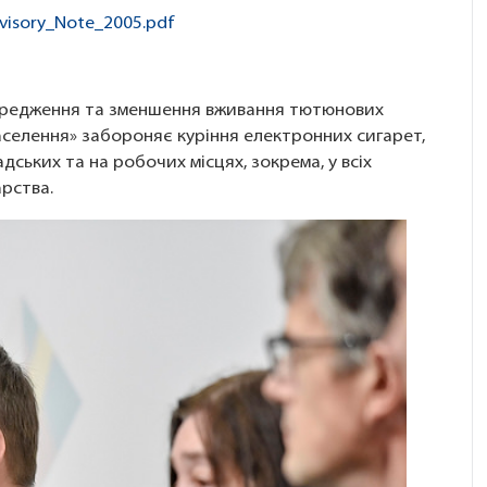
isory_Note_2005.pdf
ередження та зменшення вживання тютюнових
населення» забороняє куріння електронних сигарет,
дських та на робочих місцях, зокрема, у всіх
рства.