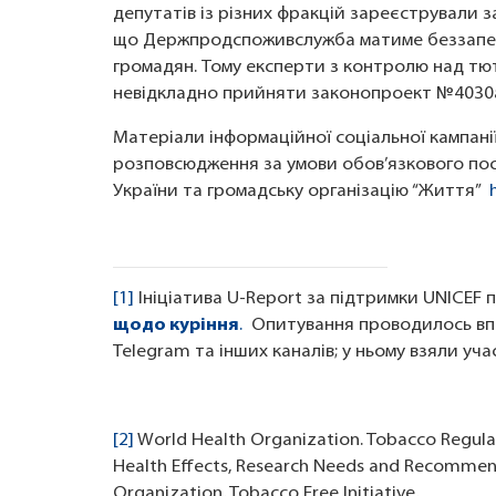
депутатів із різних фракцій зареєстрували
що Держпродспоживслужба матиме беззапер
громадян. Тому експерти з контролю над тю
невідкладно прийняти законопроект №4030
Матеріали інформаційної соціальної кампанії
розповсюдження за умови обов’язкового по
України та громадську організацію “Життя”
[1]
Ініціатива U-Report за підтримки UNICEF
щодо куріння
.
Опитування проводилось впро
Telegram та інших каналів; у ньому взяли уча
[2]
World Health Organization. Tobacco Regula
Health Effects, Research Needs and Recommen
Organization, Tobacco Free Initiative,