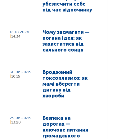
убезпечити себе
під час відпочинку
Чому засмагати —
01.07.2026
14:34
погана ідея: як
захиститися від
сильного сонця
Вроджений
30.06.2026
10:15
токсоплазмоз: як
мамі вберегти
дитину від
хвороби
Безпека на
29.06.2026
13:20
дорогах —
ключове питання
громадського