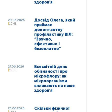
здоров’я
Досвід Олега, який
29.06.2026
10:41
приймає
доконтактну
профілактику ВІЛ:
“Зручно,
ефективно і
безоплатно”
Всесвітній день
27.06.2026
11:00
обізнаності про
мікрофлору: як
мікроорганізми
впливають на наше
здоров’я
Скільки фізичної
25.06.2026
17:57