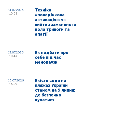
Техніка
14.07.2026
10:09
«поведінкова
активація»: як
вийти з замкненого
кола тривоги та
апатії
Як подбати про
13.07.2026
10:43
себе під час
менопаузи
Якість води на
10.07.2026
16:59
пляжах України
станом на 9 липня:
де безпечно
купатися