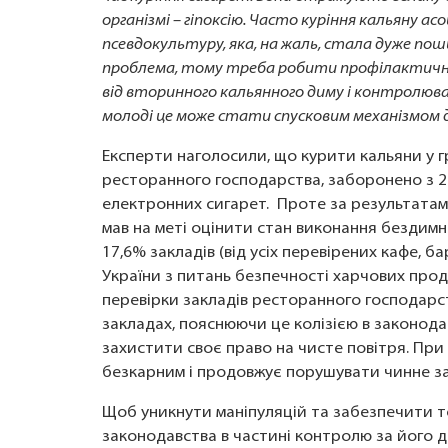
організмі – гіпоксію. Часто куріння кальяну а
псевдокультуру, яка, на жаль, стала дуже пош
проблема, тому треба робити профілактичні 
від вторинного кальянного диму і контролюва
молоді це може стати спусковим механізмом
Експерти наголосили, що курити кальяни у г
ресторанного господарства, заборонено з 201
електронних сигарет. Проте за результатами
мав на меті оцінити стан виконання бездимн
17,6% закладів (від усіх перевірених кафе, б
України з питань безпечності харчових прод
перевірки закладів ресторанного господарст
закладах, пояснюючи це колізією в законода
захистити своє право на чисте повітря. Пр
безкарним і продовжує порушувати чинне з
Щоб уникнути маніпуляцій та забезпечити 
законодавства в частині контролю за його д