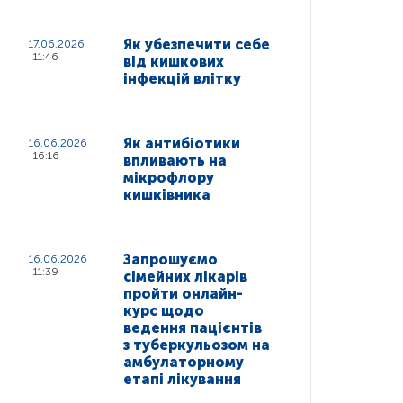
Як убезпечити себе
17.06.2026
11:46
від кишкових
інфекцій влітку
Як антибіотики
16.06.2026
16:16
впливають на
мікрофлору
кишківника
Запрошуємо
16.06.2026
11:39
сімейних лікарів
пройти онлайн-
курс щодо
ведення пацієнтів
з туберкульозом на
амбулаторному
етапі лікування