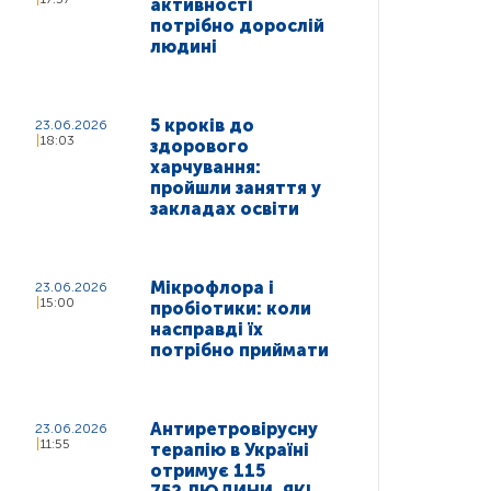
активності
потрібно дорослій
людині
5 кроків до
23.06.2026
18:03
здорового
харчування:
пройшли заняття у
закладах освіти
Мікрофлора і
23.06.2026
15:00
пробіотики: коли
насправді їх
потрібно приймати
Антиретровірусну
23.06.2026
11:55
терапію в Україні
отримує 115