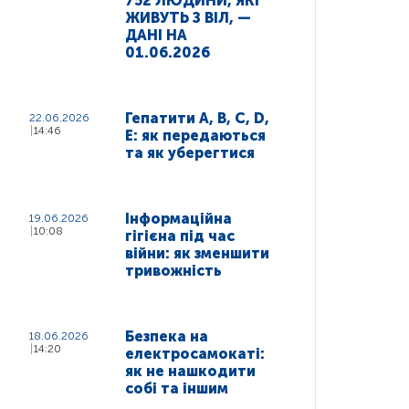
752 ЛЮДИНИ, ЯКІ
ЖИВУТЬ З ВІЛ, —
ДАНІ НА
01.06.2026
Гепатити A, B, C, D,
22.06.2026
14:46
E: як передаються
та як уберегтися
Інформаційна
19.06.2026
10:08
гігієна під час
війни: як зменшити
тривожність
Безпека на
18.06.2026
14:20
електросамокаті:
як не нашкодити
собі та іншим