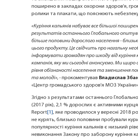
поширено в закладах охорони здоров’я, гром
ролики та плакати, що пояснюють небезпеку 
«Куріння кальянів набуває все більшої поширено
результатів останнього Глобального опиту
більше половини дорослого населення - близьк
цього продукту. Це свідчить про нагальну не
інформувати громадян про шкоду від куріння 
кампанія, яку ми сьогодні анонсуємо. Ми щиро
рівня обізнаності населення та зменшення пош
та молоді», -
прокоментував
Владислав Зба
«Центр громадського здоров’я МОЗ України
Згідно з результатами останнього Глобаль
(2017 рік), 2,1 % дорослих є активними курця
Report
[1]
, яке проводилося у вересні 2018 ро
не курять, близько половини пробували кури
популярності куріння кальянів є низький рів
невиконання Закону про заборону куріння ка