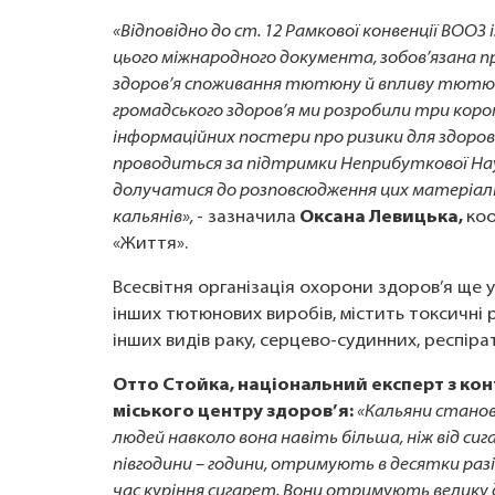
«Відповідно до ст. 12 Рамкової конвенції ВОО
цього міжнародного документа, зобов’язана п
здоров’я споживання тютюну й впливу тютюн
громадського здоров’я ми розробили три коро
інформаційних постери про ризики для здоров’
проводиться за підтримки Неприбуткової Науков
долучатися до розповсюдження цих матеріал
кальянів»,
- зазначила
Оксана Левицька,
коо
«Життя».
Всесвітня організація охорони здоров’я ще у
інших тютюнових виробів, містить токсичні
інших видів раку, серцево-судинних, респір
Отто Стойка, національний експерт з ко
міського центру здоров’я:
«Кальяни становл
людей навколо вона навіть більша, ніж від си
півгодини – години, отримують в десятки разі
час куріння сигарет. Вони отримують велику д