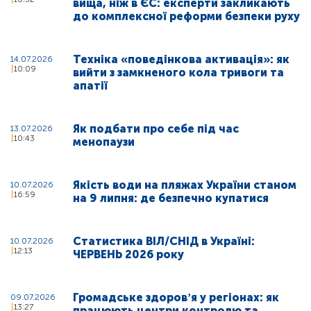
вища, ніж в ЄС: експерти закликають
до комплексної реформи безпеки руху
Техніка «поведінкова активація»: як
14.07.2026
10:09
вийти з замкненого кола тривоги та
апатії
Як подбати про себе під час
13.07.2026
10:43
менопаузи
Якість води на пляжах України станом
10.07.2026
16:59
на 9 липня: де безпечно купатися
Статистика ВІЛ/СНІД в Україні:
10.07.2026
12:13
ЧЕРВЕНЬ 2026 року
Громадське здоровʼя у регіонах: як
09.07.2026
13:27
працюють центри контролю та