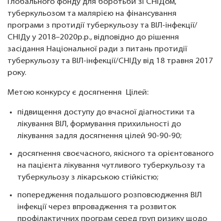
Глобального фонду для боротьби зі СНІДом,
туберкульозом та малярією на фінансування
програми з протидії туберкульозу та ВІЛ-інфекції/
СНІДу у 2018–2020р.р., відповідно до рішення
засідання Національної ради з питань протидії
туберкульозу та ВІЛ-інфекції/СНІДу від 18 травня 2017
року.
Метою конкурсу є досягнення Цілей:
підвищення доступу до вчасної діагностики та
лікування ВІЛ, формування прихильності до
лікування задля досягнення цілей 90-90-90;
досягнення своєчасного, якісного та орієнтованого
на пацієнта лікування чутливого туберкульозу та
туберкульозу з лікарською стійкістю;
попередження подальшого розповсюдження ВІЛ
інфекції через впровадження та розвиток
профілактичних програм серед груп ризику щодо