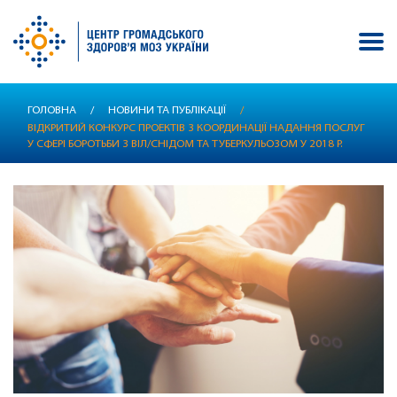
Перейти
ГОЛОВНА
/
НОВИНИ ТА ПУБЛІКАЦІЇ
/
до
ВІДКРИТИЙ КОНКУРС ПРОЕКТІВ З КООРДИНАЦІЇ НАДАННЯ ПОСЛУГ
основного
У СФЕРІ БОРОТЬБИ З ВІЛ/СНІДОМ ТА ТУБЕРКУЛЬОЗОМ У 2018 Р.
вмісту