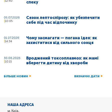
12:40
спеку
Сезон лептоспірозу: як убезпечити
05.07.2026
10:05
себе під час відпочинку
Чому засмагати — погана ідея: як
01.07.2026
14:34
захиститися від сильного сонця
Вроджений токсоплазмоз: як мамі
30.06.2026
10:15
вберегти дитину від хвороби
БІЛЬШЕ НОВИН
ВИЗНАЧНІ ДАТИ
НАША АДРЕСА
м. Київ,