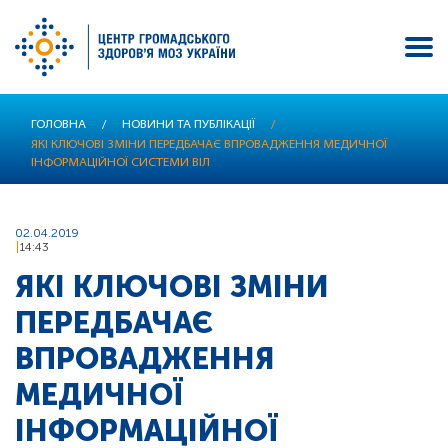
Перейти
ГОЛОВНА
/
НОВИНИ ТА ПУБЛІКАЦІЇ
/
до
ЯКІ КЛЮЧОВІ ЗМІНИ ПЕРЕДБАЧАЄ ВПРОВАДЖЕННЯ МЕДИЧНОЇ
основного
ІНФОРМАЦІЙНОЇ СИСТЕМИ ВІЛ
вмісту
02.04.2019
14:43
ЯКІ КЛЮЧОВІ ЗМІНИ
ПЕРЕДБАЧАЄ
ВПРОВАДЖЕННЯ
МЕДИЧНОЇ
ІНФОРМАЦІЙНОЇ