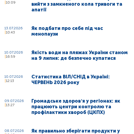
10:09
вийти з замкненого кола тривоги та
апатії
Як подбати про себе під час
13.07.2026
10:43
менопаузи
Якість води на пляжах України станом
10.07.2026
16:59
на 9 липня: де безпечно купатися
Статистика ВІЛ/СНІД в Україні:
10.07.2026
12:13
ЧЕРВЕНЬ 2026 року
Громадське здоровʼя у регіонах: як
09.07.2026
13:27
працюють центри контролю та
профілактики хвороб (ЦКПХ)
Як правильно зберігати продукти у
08.07.2026