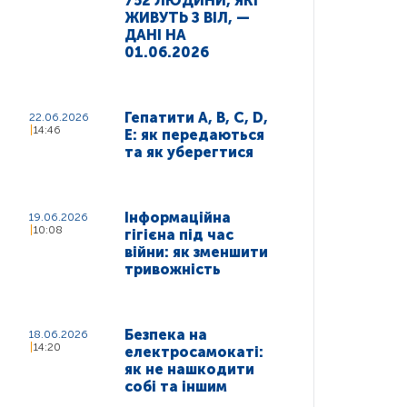
752 ЛЮДИНИ, ЯКІ
ЖИВУТЬ З ВІЛ, —
ДАНІ НА
01.06.2026
Гепатити A, B, C, D,
22.06.2026
14:46
E: як передаються
та як уберегтися
Інформаційна
19.06.2026
10:08
гігієна під час
війни: як зменшити
тривожність
Безпека на
18.06.2026
14:20
електросамокаті:
як не нашкодити
собі та іншим