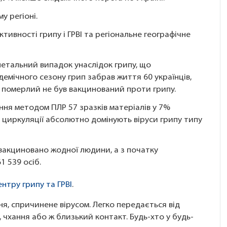
 регіоні.
активності грипу і ГРВІ та регіональне географічне
етальний випадок унаслідок грипу, що
демічного сезону грип забрав життя 60 українців,
н померлий не був вакцинований проти грипу.
ня методом ПЛР 57 зразків матеріалів у 7%
 циркуляції абсолютно домінують віруси грипу типу
вакциновано жодної людини, а з початку
 539 осіб.
нтру грипу та ГРВІ
.
, спричинене вірусом. Легко передається від
чхання або ж близький контакт. Будь-хто у будь-