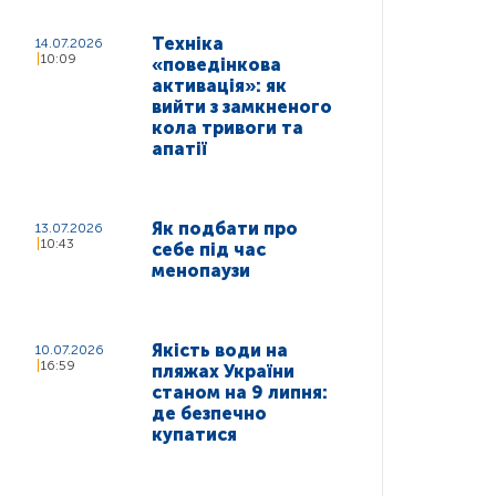
Техніка
14.07.2026
10:09
«поведінкова
активація»: як
вийти з замкненого
кола тривоги та
апатії
Як подбати про
13.07.2026
10:43
себе під час
менопаузи
Якість води на
10.07.2026
16:59
пляжах України
станом на 9 липня:
де безпечно
купатися