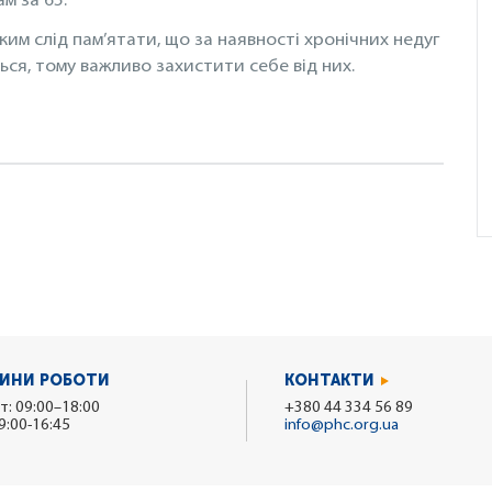
м за 65.
яким слід пам’ятати, що за наявності хронічних недуг
ся, тому важливо захистити себе від них.
ИНИ РОБОТИ
КОНТАКТИ
т: 09:00–18:00
+380 44 334 56 89
9:00-16:45
info@phc.org.ua