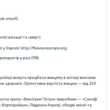
й спосіб:
піталізації та смерті.
п у Європі:
http://flunewseurope.org
.
епаратів у разі ГРВІ
.
українці можуть придбати вакцину в аптеці власним
и здоров’я. Орієнтовна вартість вакцин — від 250
проти грипу: «Ваксігрип Тетра» (виробник — «Санофі
с Корпорейшн», Південна Корея), обидві якісні та