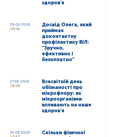
здоров’я
Досвід Олега, який
29.06.2026
10:41
приймає
доконтактну
профілактику ВІЛ:
“Зручно,
ефективно і
безоплатно”
Всесвітній день
27.06.2026
11:00
обізнаності про
мікрофлору: як
мікроорганізми
впливають на наше
здоров’я
Скільки фізичної
25.06.2026
17:57