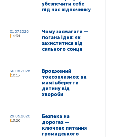
убезпечити себе
під час відпочинку
Чому засмагати —
01.07.2026
14:34
погана ідея: як
захиститися від
сильного сонця
Вроджений
30.06.2026
10:15
токсоплазмоз: як
мамі вберегти
дитину від
хвороби
Безпека на
29.06.2026
13:20
дорогах —
ключове питання
громадського