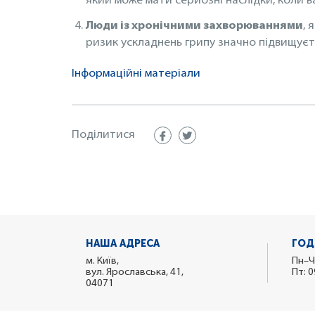
який може мати серйозні наслідки, коли ва
Люди із хронічними захворюваннями
, 
ризик ускладнень грипу значно підвищуєть
Інформаційні матеріали
Поділитися
НАША АДРЕСА
ГОД
м. Київ,
Пн–Ч
вул. Ярославська, 41,
Пт: 0
04071