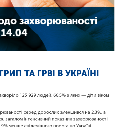
РИП ТА ГРВІ В УКРАЇНІ
ахворіло 125 929 людей, 66,5% з яких — діти віком
ворюваності серед дорослих зменшився на 2,3%, а
вся; загалом інтенсивний показник захворюваності
6,9% менше епідемічного порога по Україні.