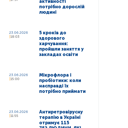
активності
потрібно дорослій
людині
5 кроків до
23.06.2026
18:03
здорового
харчування:
пройшли заняття у
закладах освіти
Мікрофлора і
23.06.2026
15:00
пробіотики: коли
насправді їх
потрібно приймати
Антиретровірусну
23.06.2026
11:55
терапію в Україні
отримує 115