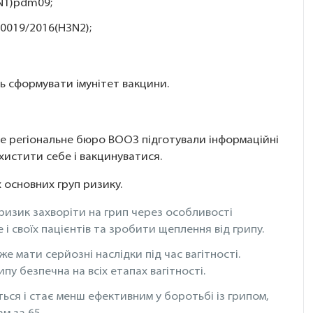
1N1)pdm09;
-0019/2016(H3N2);
 сформувати імунітет вакцини.
е регіональне бюро ВООЗ підготували інформаційні
хистити себе і вакцинуватися.
 основних груп ризику.
 ризик захворіти на грип через особливості
 і своїх пацієнтів та зробити щеплення від грипу.
же мати серйозні наслідки під час вагітності.
у безпечна на всіх етапах вагітності.
ться і стає менш ефективним у боротьбі із грипом,