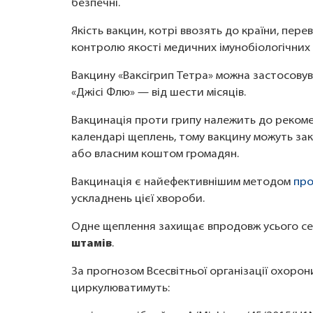
безпечні.
Якість вакцин, котрі ввозять до країни, пер
контролю якості медичних імунобіологічних
Вакцину «Ваксігрип Тетра» можна застосовува
«Джісі Флю» — від шести місяців.
Вакцинація проти грипу належить до рекоме
календарі щеплень, тому вакцину можуть зак
або власним коштом громадян.
Вакцинація є найефективнішим методом
про
ускладнень цієї хвороби.
Одне щеплення захищає впродовж усього сез
штамів
.
За прогнозом Всесвітньої організації охорони
циркулюватимуть: