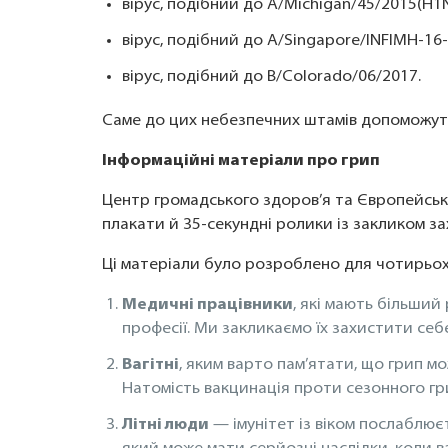
вірус, подібний до A/Michigan/45/2015(H
вірус, подібний до A/Singapore/INFIMH-16
вірус, подібний до B/Colorado/06/2017.
Саме до цих небезпечних штамів допоможуть
Інформаційні матеріали про грип
Центр громадського здоров’я та Європейськ
плакати й 35-секундні ролики із закликом за
Ці матеріали було розроблено для чотирьох
Медичні працівники
, які мають більший
професії. Ми закликаємо їх захистити себе
Вагітні
, яким варто пам’ятати, що грип мо
Натомість вакцинація проти сезонного грип
Літні люди
— імунітет із віком послаблює