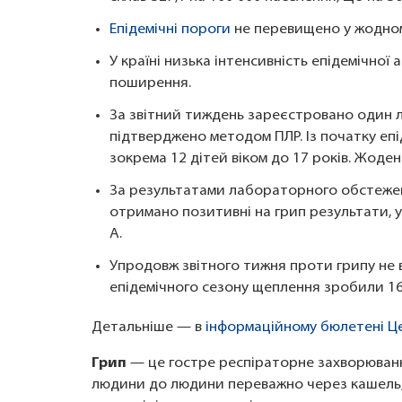
Епідемічні пороги
не перевищено у жодному
У країні низька інтенсивність епідемічної 
поширення.
За звітний тиждень зареєстровано один л
підтверджено методом ПЛР. Із початку епі
зокрема 12 дітей віком до 17 років. Жоде
За результатами лабораторного обстежен
отримано позитивні на грип результати, у
A.
Упродовж звітного тижня проти грипу не 
епідемічного сезону щеплення зробили 161
Детальніше — в
інформаційному бюлетені Це
Грип
— це гостре респіраторне захворювання
людини до людини переважно через кашель, 