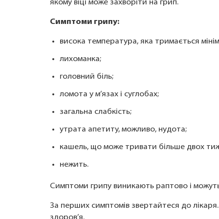
якому віці може захворіти на грип.
Симптоми грипу:
висока температура, яка тримається мініму
лихоманка;
головний біль;
ломота у м’язах і суглобах;
загальна слабкість;
утрата апетиту, можливо, нудота;
кашель, що може тривати більше двох тиж
нежить.
Симптоми грипу виникають раптово і можуть т
За перших симптомів звертайтеся до лікаря
здоров’я.