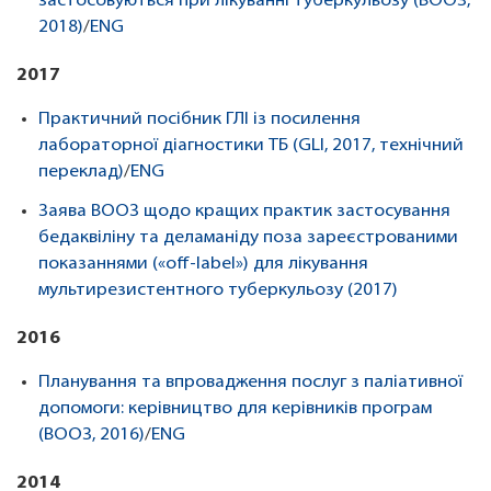
застосовуються при лікуванні туберкульозу (ВООЗ,
2018)
/
ENG
2017
Практичний посібник ГЛІ із посилення
лабораторної діагностики ТБ (GLI, 2017, технічний
переклад)
/
ENG
Заява ВООЗ щодо кращих практик застосування
бедаквіліну та деламаніду поза зареєстрованими
показаннями («off-label») для лікування
мультирезистентного туберкульозу (2017)
2016
Планування та впровадження послуг з паліативної
допомоги: керівництво для керівників програм
(ВООЗ, 2016)
/
ENG
2014