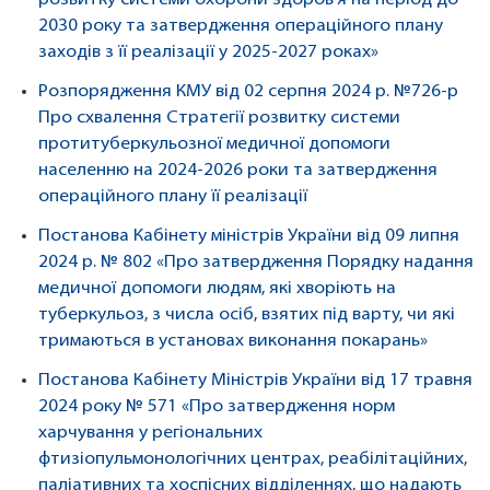
розвитку системи охорони здоров’я на період до
2030 року та затвердження операційного плану
заходів з її реалізації у 2025-2027 роках»
Розпорядження КМУ від 02 серпня 2024 р. №726-р
Про схвалення Стратегії розвитку системи
протитуберкульозної медичної допомоги
населенню на 2024-2026 роки та затвердження
операційного плану її реалізації
Постанова Кабінету міністрів України від 09 липня
2024 р. № 802
«
Про затвердження Порядку надання
медичної допомоги людям, які хворіють на
туберкульоз, з числа осіб, взятих під варту, чи які
тримаються в установах виконання покарань
»
Постанова Кабінету Міністрів України від 17 травня
2024 року № 571 «Про затвердження норм
харчування у регіональних
фтизіопульмонологічних центрах, реабілітаційних,
паліативних та хоспісних відділеннях, що надають