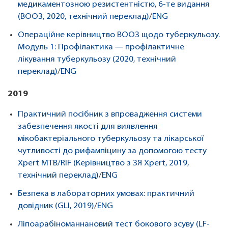
медикаментозною резистентністю, 6-те видання
(ВООЗ, 2020, технічний переклад)
/
ENG
Операційне керівництво ВООЗ щодо туберкульозу.
Модуль 1: Профілактика — профілактичне
лікування туберкульозу (2020, технічний
переклад)
/
ENG
2019
Практичний посібник з впровадження системи
забезпечення якості для виявлення
мікобактеріального туберкульозу та лікарської
чутливості до рифампіцину за допомогою тесту
Xpert MTB/RIF (Керівництво з ЗЯ Xpert, 2019,
технічний переклад)
/
ENG
Безпека в лабораторних умовах: практичний
довідник (GLI, 2019)
/
ENG
Ліпоарабіноманнановий тест бокового зсуву (LF-