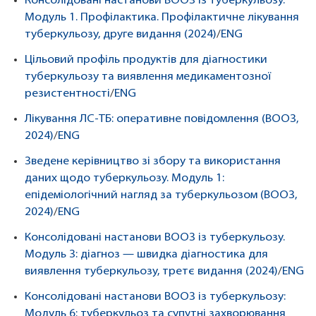
Консолідовані настанови ВООЗ із туберкульозу.
Модуль 1. Профілактика. Профілактичне лікування
туберкульозу, друге видання (2024)
/
ENG
Цільовий профіль продуктів для діагностики
туберкульозу та виявлення медикаментозної
резистентності
/
ENG
Лікування ЛС-ТБ: оперативне повідомлення (ВООЗ,
2024)
/
ENG
Зведене керівництво зі збору та використання
даних щодо туберкульозу. Модуль 1:
епідеміологічний нагляд за туберкульозом (ВООЗ,
2024)
/
ENG
Консолідовані настанови ВООЗ із туберкульозу.
Модуль 3: діагноз — швидка діагностика для
виявлення туберкульозу, третє видання (2024)
/
ENG
Консолідовані настанови ВООЗ із туберкульозу:
Модуль 6: туберкульоз та супутні захворювання