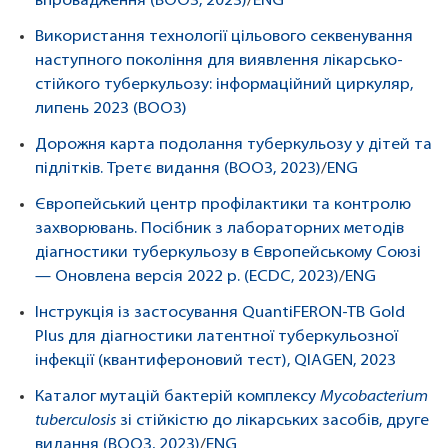
впровадження (ВООЗ, 2023)
/
ENG
Використання технології цільового секвенування
наступного покоління для виявлення лікарсько-
стійкого туберкульозу: інформаційний циркуляр,
липень 2023 (ВООЗ)
Дорожня карта подолання туберкульозу у дітей та
підлітків. Третє видання (ВООЗ, 2023)
/
ENG
Європейський центр профілактики та контролю
захворювань. Посібник з лабораторних методів
діагностики туберкульозу в Європейському Союзі
— Оновлена версія 2022 р. (ECDC, 2023)
/
ENG
Інструкція із застосування QuantiFERON-TB Gold
Plus для діагностики латентної туберкульозної
інфекції (квантифероновий тест), QIAGEN, 2023
Каталог мутацій бактерій комплексу
Mycobacterium
tuberculosis
зі стійкістю до лікарських засобів, друге
видання (ВООЗ, 2023)
/
ENG