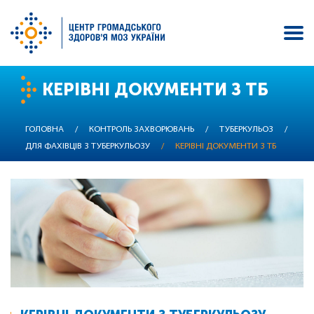
Перейти
КЕРІВНІ ДОКУМЕНТИ З ТБ
до
основного
вмісту
ГОЛОВНА
/
КОНТРОЛЬ ЗАХВОРЮВАНЬ
/
ТУБЕРКУЛЬОЗ
/
ДЛЯ ФАХІВЦІВ З ТУБЕРКУЛЬОЗУ
/
КЕРІВНІ ДОКУМЕНТИ З ТБ