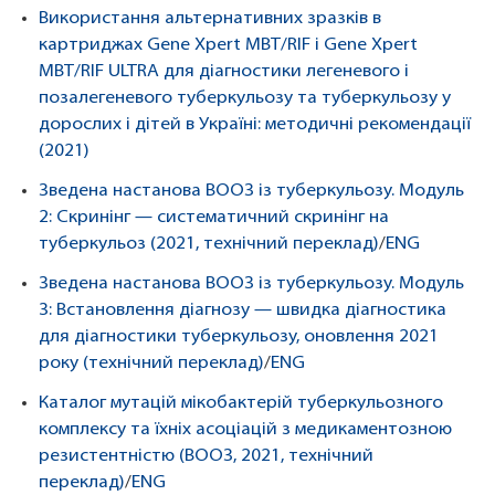
Використання альтернативних зразків в
картриджах Gene Хpert MBT/RIF і Gene Xpert
MBT/RIF ULTRA для діагностики легеневого і
позалегеневого туберкульозу та туберкульозу у
дорослих і дітей в Україні: методичні рекомендації
(2021)
Зведена настанова ВООЗ із туберкульозу. Модуль
2: Скринінг — систематичний скринінг на
туберкульоз (2021, технічний переклад)
/
ENG
Зведена настанова ВООЗ із туберкульозу. Модуль
3: Встановлення діагнозу — швидка діагностика
для діагностики туберкульозу, оновлення 2021
року (технічний переклад)
/
ENG
Каталог мутацій мікобактерій туберкульозного
комплексу та їхніх асоціацій з медикаментозною
резистентністю (ВООЗ, 2021, технічний
переклад)
/
ENG