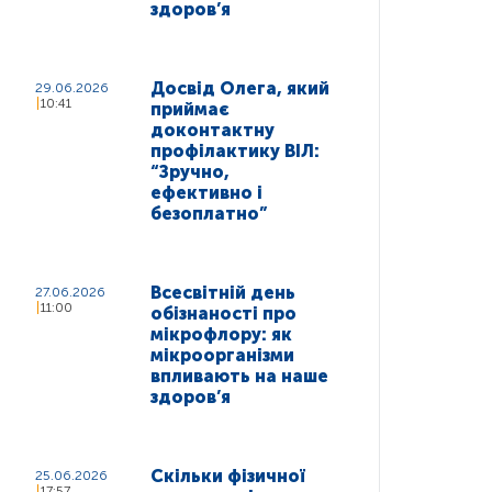
здоров’я
Досвід Олега, який
29.06.2026
10:41
приймає
доконтактну
профілактику ВІЛ:
“Зручно,
ефективно і
безоплатно”
Всесвітній день
27.06.2026
11:00
обізнаності про
мікрофлору: як
мікроорганізми
впливають на наше
здоров’я
Скільки фізичної
25.06.2026
17:57