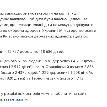
х закладах ризик захворіти на кір та інші
 дуже важливо щоб діти були вчасно щеплені за
ємо, що невакциновані діти не можуть відвідувати
тво охорони здоров’я України і Міністерство освіти
а Київської міської державних адміністрацій про
и – 12 757 дорослих і 18 686 дітей.
й (всього 6 195 людей: 1 936 дорослих і 4 259 дітей),
их і 2 512 дітей), Івано-Франківській (всього 2 886
(всього 2 437 людей: 1 229 дорослих і 1 208 дітей),
их і 820 дітей) та Тернопільській (всього 1 713
у розрізі всіх регіонів можна побачити на сайті
м:
завантажити
.