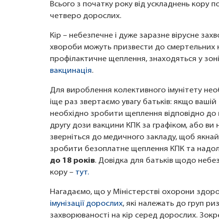
Всього з початку року від ускладнень кору 
четверо дорослих.
Кір – небезпечне і дуже заразне вірусне захво
хвороби можуть призвести до смертельних нас
профілактичне щеплення, знаходяться у зоні
вакцинація
.
Для вироблення колективного імунітету необ
іще раз звертаємо увагу батьків: якщо вашій 
необхідно зробити щеплення відповідно до
другу дози вакцини КПК за графіком, або ви 
зверніться до медичного закладу, щоб якн
зробити безоплатне щеплення КПК та надо
до 18 років
. Довідка для батьків щодо небе
кору –
тут.
Нагадаємо, що у Міністерстві охорони здор
імунізації дорослих
, які належать до груп ри
захворюваності на кір серед дорослих. Зок