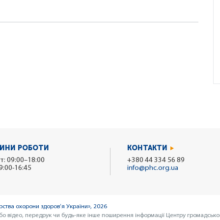
ИНИ РОБОТИ
КОНТАКТИ
т: 09:00–18:00
+380 44 334 56 89
9:00-16:45
info@phc.org.ua
ства охорони здоров’я України», 2026
бо відео, передрук чи будь-яке інше поширення інформації Центру громадсько