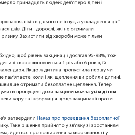
померло тринадцять людей: дев’ятеро дітей і
рювання, ліків від якого не існує, а ускладнення цієї
лідків. Діти і дорослі, які не отримали
 ризику. Захистити від хвороби може тільки
хідно, щоб рівень вакцинації досягав 95-98%, тож
дитині скоро виповниться 1 рік або 6 років, їй
 календаря. Якщо ж дитина пропустила першу чи
не пам’ятаєте, коли і які щеплення ви робили дитині,
айшвидше отримати безоплатне щеплення. Тепер
лужити пропущені дози вакцини можна
усім дітям
зпеки кору та інформація щодо вакцинації проти
ов’я затвердили
Наказ про проведення безоплатної
зику. Таке рішення прийнято у зв’язку зі зростанням
рема, йдеться про поширення захворюваності у