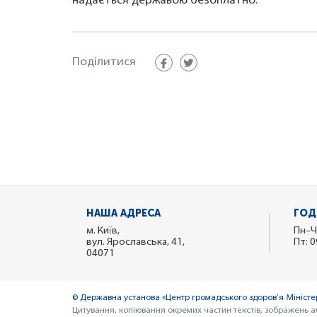
надається державою безоплатно.
Поділитися
НАША АДРЕСА
ГОД
м. Київ,
Пн–Ч
вул. Ярославська, 41,
Пт: 0
04071
© Державна установа «Центр громадського здоров’я Міністер
Цитування, копіювання окремих частин текстів, зображень а