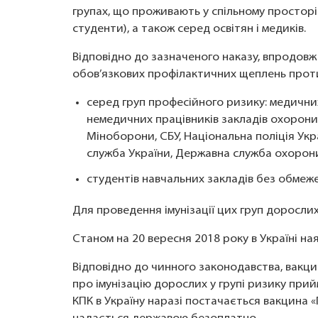
групах, що проживають у спільному просторі 
студенти), а також серед освітян і медиків.
Відповідно до зазначеного наказу, впродов
обов’язкових профілактичних щеплень проти
серед груп професійного ризику: медичних 
немедичних працівників закладів охорони
Міноборони, СБУ, Національна поліція Укр
служба України, Державна служба охорони
студентів навчальних закладів без обмеже
Для проведення імунізації цих груп дорослих 
Станом на 20 вересня 2018 року в Україні ная
Відповідно до чинного законодавства, вакцин
про імунізацію дорослих у групі ризику при
КПК в Україну наразі постачається вакцина «П