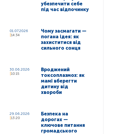
убезпечити себе
під час відпочинку
Чому засмагати —
01.07.2026
14:34
погана ідея: як
захиститися від
сильного сонця
Вроджений
30.06.2026
10:15
токсоплазмоз: як
мамі вберегти
дитину від
хвороби
Безпека на
29.06.2026
13:20
дорогах —
ключове питання
громадського