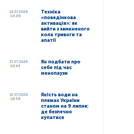
Техніка
14.07.2026
10:09
«поведінкова
активація»: як
вийти з замкненого
кола тривоги та
апатії
Як подбати про
13.07.2026
10:43
себе під час
менопаузи
Якість води на
10.07.2026
16:59
пляжах України
станом на 9 липня:
де безпечно
купатися