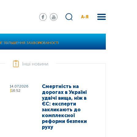
А-Я
АНЕ ЗБІЛЬШЕННЯ ЗАХВОРЮВАНОСТІ
Інші новини
Смертність на
14.07.2026
16:52
дорогах в Україні
удвічі вища, ніж в
ЄС: експерти
закликають до
комплексної
реформи безпеки
руху