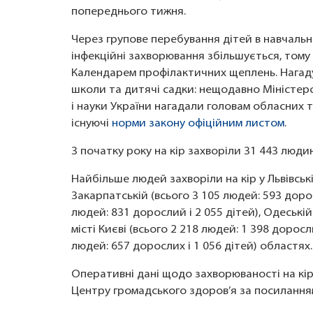
попереднього тижня.
Через групове перебування дітей в навчальни
інфекційні захворювання збільшується, тому
Календарем профілактичних щеплень. Нагаду
школи та дитячі садки: нещодавно Міністерс
і науки України нагадали головам обласних т
існуючі
норми закону офіційним листом
.
З початку року на кір захворіли 31 443 людин
Найбільше людей захворіли на кір у Львівські
Закарпатській (всього 3 105 людей: 593 доросл
людей: 831 дорослий і 2 055 дітей), Одеській 
місті Києві (всього 2 218 людей: 1 398 доросл
людей: 657 дорослих і 1 056 дітей) областях.
Оперативні дані щодо захворюваності на кір 
Центру громадського здоров’я за посилання