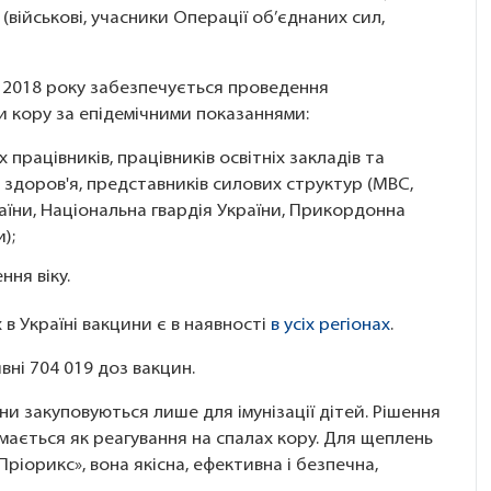
(військові, учасники Операції об’єднаних сил,
ж 2018 року забезпечується проведення
 кору за епідемічними показаннями:
працівників, працівників освітніх закладів та
 здоров'я, представників силових структур (МВС,
аїни, Національна гвардія України, Прикордонна
);
ння віку.
в Україні вакцини є в наявності
в усіх регіонах
.
вні 704 019 доз вакцин.
и закуповуються лише для імунізації дітей. Рішення
ймається як реагування на спалах кору. Для щеплень
ріорикс», вона якісна, ефективна і безпечна,