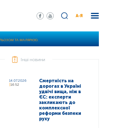
А-Я
УЛЬОЗОМ ТА МАЛЯРІЄЮ.
Інші новини
Смертність на
14.07.2026
16:52
дорогах в Україні
удвічі вища, ніж в
ЄС: експерти
закликають до
комплексної
реформи безпеки
руху