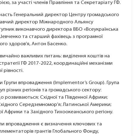
єю, за участі членів Правління та Секретаріату ГФ.
и участь Генеральний директор Центру громадського
онавчий директор Міжнародного Альянсу
ступник виконавчого директора ВБО «Всеукраїнська
 Шевченко та старший фахівець з програмної
го здоров’я, Антон Басенко.
вичайно важливих питань: виділення коштів на
стратегії ГФ 2017-2022, координаційні механізми
ї рівності.
 Групи впровадження (Implementor’s Group). Група
п різних регіонів та громадського сектору:
що розвиваються; Східної та Південної Африки;
 Східного Середземномор’я; Латинської Америки;
ної Африки та Західного Тихоокеанського регіонy.
пи впровадження є визначення ключових та
плементаторів грантів Глобального Фонду,