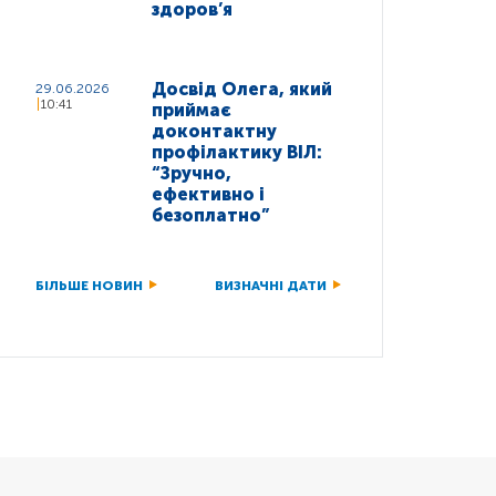
здоров’я
Досвід Олега, який
29.06.2026
10:41
приймає
доконтактну
профілактику ВІЛ:
“Зручно,
ефективно і
безоплатно”
БІЛЬШЕ НОВИН
ВИЗНАЧНІ ДАТИ