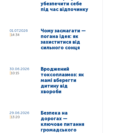
убезпечити себе
під час відпочинку
Чому засмагати —
01.07.2026
14:34
погана ідея: як
захиститися від
сильного сонця
Вроджений
30.06.2026
10:15
токсоплазмоз: як
мамі вберегти
дитину від
хвороби
Безпека на
29.06.2026
13:20
дорогах —
ключове питання
громадського