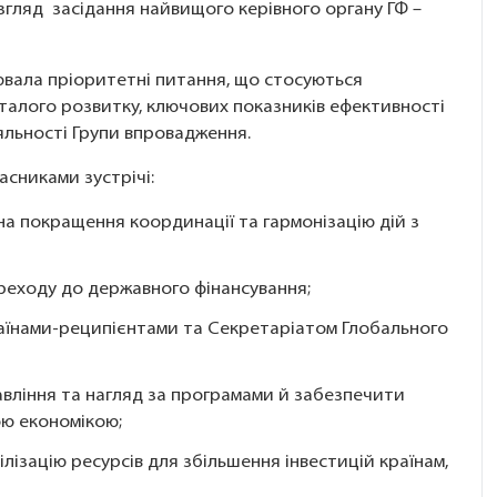
згляд засідання найвищого керівного органу ГФ –
ювала пріоритетні питання, що стосуються
 сталого розвитку, ключових показників ефективності
іяльності Групи впровадження.
асниками зустрічі:
на покращення координації та гармонізацію дій з
реходу до державного фінансування;
раїнами-реципієнтами та Секретаріатом Глобального
вління та нагляд за програмами й забезпечити
ою економікою;
лізацію ресурсів для збільшення інвестицій країнам,