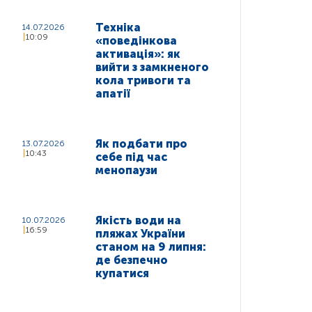
Техніка
14.07.2026
10:09
«поведінкова
активація»: як
вийти з замкненого
кола тривоги та
апатії
Як подбати про
13.07.2026
10:43
себе під час
менопаузи
Якість води на
10.07.2026
16:59
пляжах України
станом на 9 липня:
де безпечно
купатися