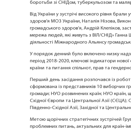
боротьби зі СНІДом, туберкульозом та малярі
Від України у зустрічі високого рівня брал
здоров’я МОЗ України, Наталія Нізова, Вик
громадського здоров’я, Андрій Клепіков, за
мережа людей, які живуть з ВІЛ/СНІД» Ганна
діяльності Міжнародного Альянсу громадсько
У порядок денний було включено низку надз
період 2018-2020, ключові індикатори нової 
країни та питання спільнот, прав та гендерно
Перший день засідання розпочався із роботи
сформована із представників 10 виборчих гру
громади; НУО розвинених країн; НУО країн, 
Східної Європи та Центральної Азії (СЄЦА);
Південно-Східної Азії, Західної та Централь
Метою щорічних стратегічних зустрічей Гру
проблемних питань, актуальних для країн-ім