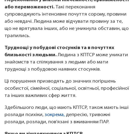
Переконання у власній нікчемності, приниженості
або переможеності.
Такі переконання
супроводжують інтенсивне почуття сорому, провини
або невдачі. Людина може відчувати провину за те,
що не врятувала інших, або не уникнула обставин, що
трапились.
Труднощі у побудові стосунків та в почуттях
близькості з людьми.
Людина з КПТСР може уникати
знайомств та спілкування з людьми або мати
труднощі з побудовою наявних стосунків.
Ці порушення призводять до значних погіршень
особистої, сімейної, соціальної, освітньої, професійної
та інших важливих сфер життя.
Здебільшого люди, що мають КПТСР, також мають інші
розлади психіки,
зокрема,
депресію, тривожні
розлади, розлади, пов’язані з вживанням ПАР.