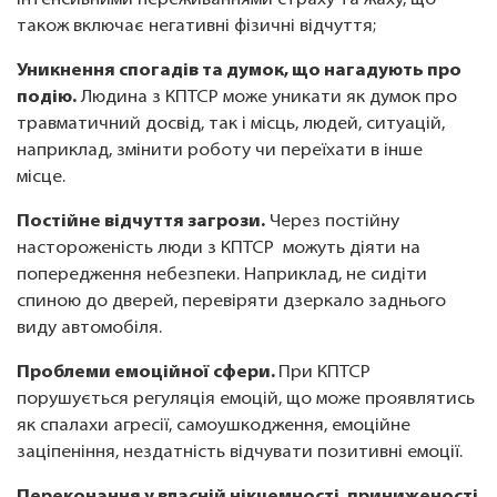
інтенсивними переживаннями страху та жаху, що
також включає негативні фізичні відчуття;
Уникнення спогадів та думок, що нагадують про
подію.
Людина з КПТСР може уникати як думок про
травматичний досвід, так і місць, людей, ситуацій,
наприклад, змінити роботу чи переїхати в інше
місце.
Постійне відчуття загрози.
Через постійну
настороженість люди з КПТСР можуть діяти на
попередження небезпеки. Наприклад, не сидіти
спиною до дверей, перевіряти дзеркало заднього
виду автомобіля.
Проблеми емоційної сфери.
При КПТСР
порушується регуляція емоцій, що може проявлятись
як спалахи агресії, самоушкодження, емоційне
заціпеніння, нездатність відчувати позитивні емоції.