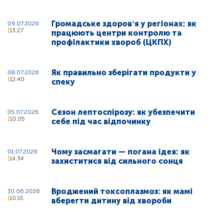
Громадське здоровʼя у регіонах: як
09.07.2026
13:27
працюють центри контролю та
профілактики хвороб (ЦКПХ)
Як правильно зберігати продукти у
08.07.2026
12:40
спеку
Сезон лептоспірозу: як убезпечити
05.07.2026
10:05
себе під час відпочинку
Чому засмагати — погана ідея: як
01.07.2026
14:34
захиститися від сильного сонця
Вроджений токсоплазмоз: як мамі
30.06.2026
10:15
вберегти дитину від хвороби