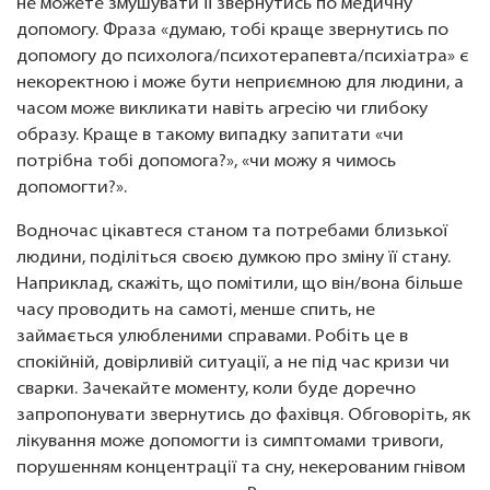
не можете змушувати її звернутись по медичну
допомогу. Фраза «думаю, тобі краще звернутись по
допомогу до психолога/психотерапевта/психіатра» є
некоректною і може бути неприємною для людини, а
часом може викликати навіть агресію чи глибоку
образу. Краще в такому випадку запитати «чи
потрібна тобі допомога?», «чи можу я чимось
допомогти?».
Водночас цікавтеся станом та потребами близької
людини, поділіться своєю думкою про зміну її стану.
Наприклад, скажіть, що помітили, що він/вона більше
часу проводить на самоті, менше спить, не
займається улюбленими справами. Робіть це в
спокійній, довірливій ситуації, а не під час кризи чи
сварки. Зачекайте моменту, коли буде доречно
запропонувати звернутись до фахівця. Обговоріть, як
лікування може допомогти із симптомами тривоги,
порушенням концентрації та сну, некерованим гнівом