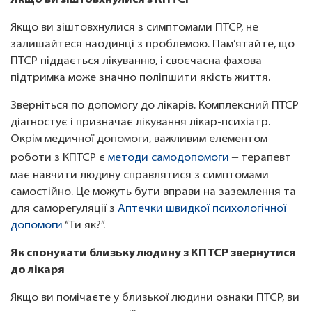
Якщо ви зіштовхнулися з КПТСР
Якщо ви зіштовхнулися з симптомами ПТСР, не
залишайтеся наодинці з проблемою. Пам’ятайте, що
ПТСР піддається лікуванню, і своєчасна фахова
підтримка може значно поліпшити якість життя.
Зверніться по допомогу до лікарів. Комплексний ПТСР
діагностує і призначає лікування лікар-психіатр.
Окрім медичної допомоги, важливим елементом
–
роботи з КПТСР є
методи самодопомоги
терапевт
має навчити людину справлятися з симптомами
самостійно. Це можуть бути вправи на заземлення та
для саморегуляції з
Аптечки швидкої психологічної
допомоги
“Ти як?”.
Як спонукати близьку людину з КПТСР звернутися
до лікаря
Якщо ви помічаєте у близької людини ознаки ПТСР, ви