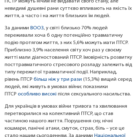
ПСТР можуть нічим не видавати свого стану, але
невидимі душевні рани суттєво впливають на якість їх
життя, а часто і на життя близьких їм людей.
За даними
ВООЗ
, у світі близько 70% людей
переживали хоча б одну потенційно травматичну
подію протягом життя, з них 5,6% можуть мати ПТСР.
Приблизно 3,9% населення світу хоч раз у своєму
житті мали діагностований ПТСР. Імовірність розвитку
посттравматичного стресового розладу залежить від
типу пережитої травматичної події. Наприклад,
рівень ПТСР
більш ніж у три рази
(15,3%) вищий серед
людей, які живуть в умовах війни; показники
ПТСР
особливо високі
після сексуального насильства.
Для українців в умовах війни тривога та хвилювання
перетворилися на колективний ПТСР, що став
частиною нашого життя. Порушення сну, нічні
кошмари, панічні атаки, смуток, страх, біль – усе це
стало нашим сьогоденням. За даними
Національної