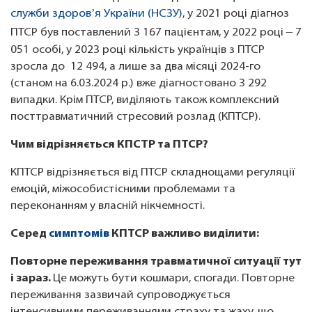
служби здоровʼя України (НСЗУ)
, у 2021 році діагноз
–
ПТСР був поставлений 3 167 пацієнтам, у 2022 році
7
051 особі, у 2023 році кількість українців з ПТСР
зросла до 12 494, а лише за два місяці 2024-го
(станом на 6.03.2024 р.) вже діагностовано 3 292
випадки. Крім ПТСР, виділяють також комплексний
посттравматичний стресовий розлад (КПТСР).
Чим відрізняється КПСТР та ПТСР?
КПТСР відрізняється від ПТСР складнощами регуляції
емоцій, міжособистісними проблемами та
переконанням у власній нікчемності.
Серед
симптомів
КПТСР важливо виділити:
Повторне переживання травматичної ситуації тут
і зараз.
Це можуть бути кошмари, спогади. Повторне
переживання зазвичай супроводжується