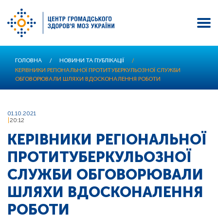
Перейти
ГОЛОВНА
/
НОВИНИ ТА ПУБЛІКАЦІЇ
/
до
КЕРІВНИКИ РЕГІОНАЛЬНОЇ ПРОТИТУБЕРКУЛЬОЗНОЇ СЛУЖБИ
основного
ОБГОВОРЮВАЛИ ШЛЯХИ ВДОСКОНАЛЕННЯ РОБОТИ
вмісту
01.10.2021
20:12
КЕРІВНИКИ РЕГІОНАЛЬНОЇ
ПРОТИТУБЕРКУЛЬОЗНОЇ
СЛУЖБИ ОБГОВОРЮВАЛИ
ШЛЯХИ ВДОСКОНАЛЕННЯ
РОБОТИ