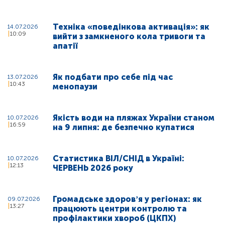
Техніка «поведінкова активація»: як
14.07.2026
10:09
вийти з замкненого кола тривоги та
апатії
Як подбати про себе під час
13.07.2026
10:43
менопаузи
Якість води на пляжах України станом
10.07.2026
16:59
на 9 липня: де безпечно купатися
Статистика ВІЛ/СНІД в Україні:
10.07.2026
12:13
ЧЕРВЕНЬ 2026 року
Громадське здоровʼя у регіонах: як
09.07.2026
13:27
працюють центри контролю та
профілактики хвороб (ЦКПХ)