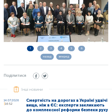
1
2
3
4
5
6
назад
вперед
Поділитися
Інші новини
Смертність на дорогах в Україні удвічі
14.07.2026
16:52
вища, ніж в ЄС: експерти закликають
до комплексної реформи безпеки руху