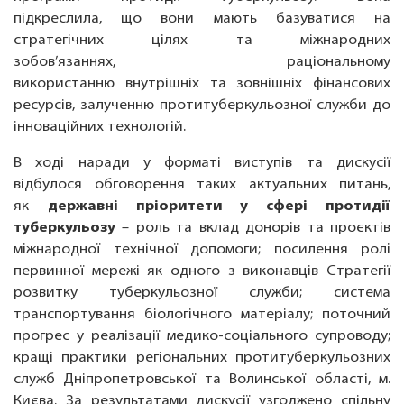
підкреслила, що вони мають базуватися на
стратегічних цілях та міжнародних
зобов’язаннях, раціональному
використанню внутрішніх та зовнішніх фінансових
ресурсів, залученню протитуберкульозної служби до
інноваційних технологій.
В ході наради у форматі виступів та дискусії
відбулося обговорення таких актуальних питань,
як
державні пріоритети у сфері протидії
туберкульозу
– роль та вклад донорів та проєктів
міжнародної технічної допомоги; посилення ролі
первинної мережі як одного з виконавців Стратегії
розвитку туберкульозної служби; система
транспортування біологічного матеріалу; поточний
прогрес у реалізації медико-соціального супроводу;
кращі практики регіональних протитуберкульозних
служб Дніпропетровської та Волинської області, м.
Києва. За результатами дискусії узгоджено спільну