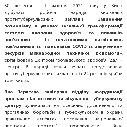
30 вересня і 1 жовтня 2021 року у Києві
відбулася робоча нарада керівників
протитуберкульозних закладів
«Зміцнення
потенціалу в умовах загальної трансформації
системи охорони здоров’я та викликів,
пов’язаних із негативними наслідками,
пов’язаними із пандемією COVID із залученням
ресурсів міжнародної технічної допомоги»
,
організована Центром громадського здоров’я (далі –
Центр). В нараді взяли участь представники
протитуберкульозних закладів всіх 24 регіонів країни
та м. Києва.
Яна Терлеєва
,
завідувач відділу координації
програм діагностики та лікування туберкульозу
Центру
зупинилася на основних досягненнях та
прогалинах боротьби з туберкульозом в Україні,
практичних аспектах посилення національної
програми протидії туберкульозу. Вона