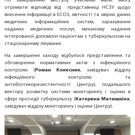
По завершенню виступу учасники мали змогу
отримати відповіді від представниці НСЗУ щодо
внесення інформації в ЕСОЗ, звітності та звірки даних
медичних інформаційних систем, зарахування
наданих медичних послуг, механізму надання
інтегрованої допомоги пацієнтам з туберкульозом на
стаціонарному лікуванні.
На завершенні заходу відбулося представлення та
обговорення нормативних актів з інфекційного
контролю (
Роман Колесник
, завідувач відділу
інфекційного контролю та
антибіотикорезистентності Центру), подальшого
вектору розвитку системи моніторингу і оцінки в
сфері протидії туберкульозу (
Катерина
Матюшкіна
,
завідувач відділу моніторингу і оцінки Центру).