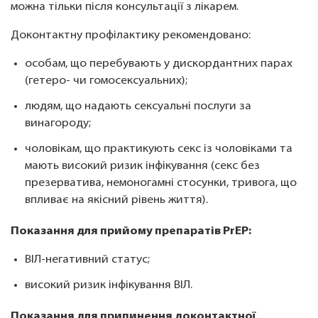
можна тільки після консультації з лікарем.
Доконтактну профілактику рекомендовано:
особам, що перебувають у дискордантних парах
(гетеро- чи гомосексуальних);
людям, що надають сексуальні послуги за
винагороду;
чоловікам, що практикують секс із чоловіками та
мають високий ризик інфікування (секс без
презерватива, немоногамні стосунки, тривога, що
впливає на якісний рівень життя).
Показання для прийому препаратів PrEP:
ВІЛ-негативний статус;
високий ризик інфікування ВІЛ.
Показання для припинення доконтактної