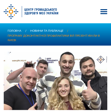
Перейти
ГОЛОВНА
/
НОВИНИ ТА ПУБЛІКАЦІЇ
/
до
ПРОГРАМУ ДОКОНТАКТНОЇ ПРОФІЛАКТИКИ ВІЛ ПРЕЗЕНТУВАЛИ В
основного
КИЄВІ
вмісту