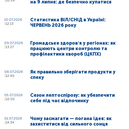
16:59
на 9 липня: де безпечно купатися
Статистика ВІЛ/СНІД в Україні:
10.07.2026
12:13
ЧЕРВЕНЬ 2026 року
Громадське здоровʼя у регіонах: як
09.07.2026
13:27
працюють центри контролю та
профілактики хвороб (ЦКПХ)
Як правильно зберігати продукти у
08.07.2026
12:40
спеку
Сезон лептоспірозу: як убезпечити
05.07.2026
10:05
себе під час відпочинку
Чому засмагати — погана ідея: як
01.07.2026
14:34
захиститися від сильного сонця