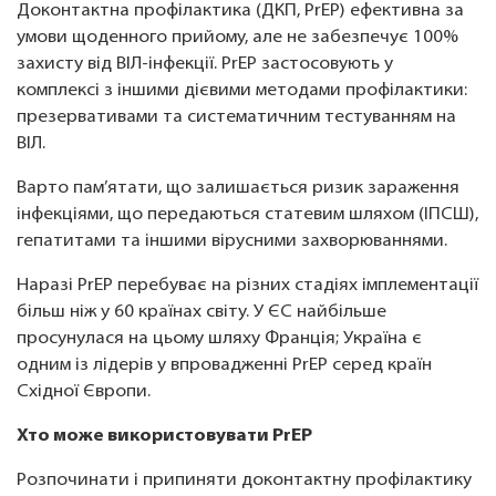
Доконтактна профілактика (ДКП, PrEP) ефективна за
умови щоденного прийому, але не забезпечує 100%
захисту від ВІЛ-інфекції. PrEP застосовують у
комплексі з іншими дієвими методами профілактики:
презервативами та систематичним тестуванням на
ВІЛ.
Варто пам’ятати, що залишається ризик зараження
інфекціями, що передаються статевим шляхом (ІПСШ),
гепатитами та іншими вірусними захворюваннями.
Наразі PrEP перебуває на різних стадіях імплементації
більш ніж у 60 країнах світу. У ЄС найбільше
просунулася на цьому шляху Франція; Україна є
одним із лідерів у впровадженні PrEP серед країн
Східної Європи.
Хто може використовувати PrEP
Розпочинати і припиняти доконтактну профілактику