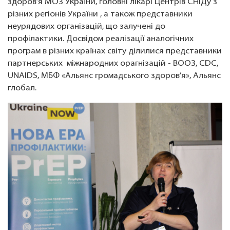
здоров’я МОЗ України, головні лікарі Центрів СНІДу з
різних регіонів України , а також представники
неурядових організацій, що залучені до
профілактики. Досвідом реалізації аналогічних
програм в різних країнах світу ділилися представники
партнерських міжнародних орагнізацій - ВООЗ, CDC,
UNAIDS, МБФ «Альянс громадського здоров’я», Альянс
глобал.