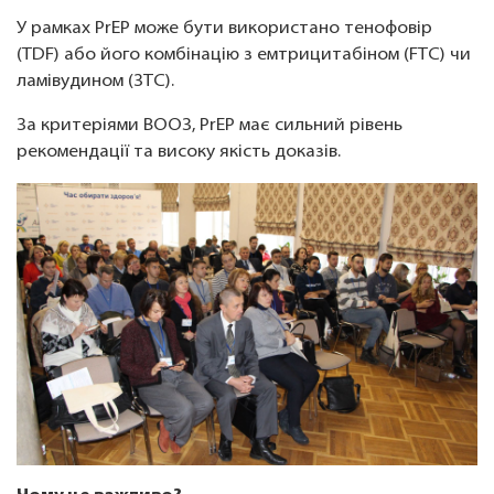
У рамках PrEP може бути використано тенофовір
(TDF) або його комбінацію з емтрицитабіном (FTC) чи
ламівудином (3TC).
За критеріями ВООЗ, PrEP має сильний рівень
рекомендації та високу якість доказів.