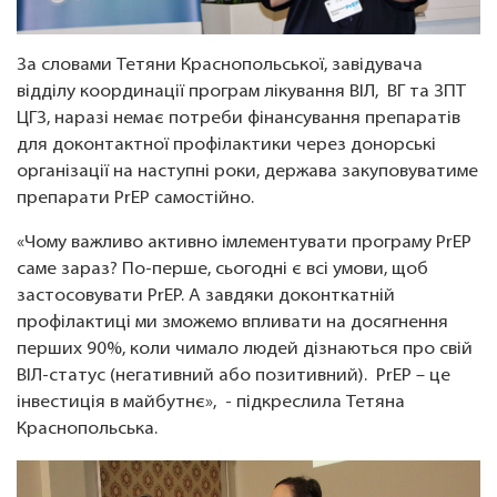
За словами Тетяни Краснопольської, завідувача
відділу координації програм лікування ВІЛ, ВГ та ЗПТ
ЦГЗ, наразі немає потреби фінансування препаратів
для доконтактної профілактики через донорські
організації на наступні роки, держава закуповуватиме
препарати PrEP самостійно.
«Чому важливо активно імлементувати програму PrEР
саме зараз? По-перше, сьогодні є всі умови, щоб
застосовувати PrEP. А завдяки доконткатній
профілактиці ми зможемо впливати на досягнення
перших 90%, коли чимало людей дізнаються про свій
ВІЛ-статус (негативний або позитивний). PrEP – це
інвестиція в майбутнє», - підкреслила Тетяна
Краснопольська.