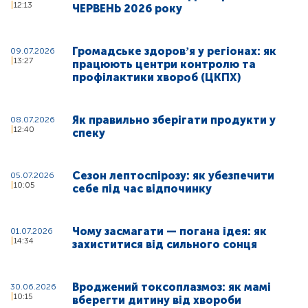
12:13
ЧЕРВЕНЬ 2026 року
Громадське здоровʼя у регіонах: як
09.07.2026
13:27
працюють центри контролю та
профілактики хвороб (ЦКПХ)
Як правильно зберігати продукти у
08.07.2026
12:40
спеку
Сезон лептоспірозу: як убезпечити
05.07.2026
10:05
себе під час відпочинку
Чому засмагати — погана ідея: як
01.07.2026
14:34
захиститися від сильного сонця
Вроджений токсоплазмоз: як мамі
30.06.2026
10:15
вберегти дитину від хвороби