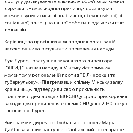
доступу до лікування є ключовим обов’язком кожної
держави. «Немає жодної причини, через яку ми
можемо зупинитися: ні політичної, ні економічної, ні
соціальної, адже ціна нашої роботи-людське життя» -
додав він.
Керівництво провідних міжнародних організацій
високо оцінило результати проведення наради.
Луїс Лурес, - заступник виконавчого директора
ЮНЕЙДС назвав нараду в Мінську «історичним
моментом у регіональній протидії ВІЛ-інфекції та
туберкульозу». «Підтримавши спільну Мінську заяву
країни ВЕЦА підтвердили свою прихільність
Політичній декларації з ВІЛ/СНІДу щодо прискорення
заходів для припинення епідемії СНІДу до 2030 року »
- додав пан Лурес.
Виконавчий директор Глобального фонду Марк
Дайбл зазначив наступне: «Глобальний фонд прагне