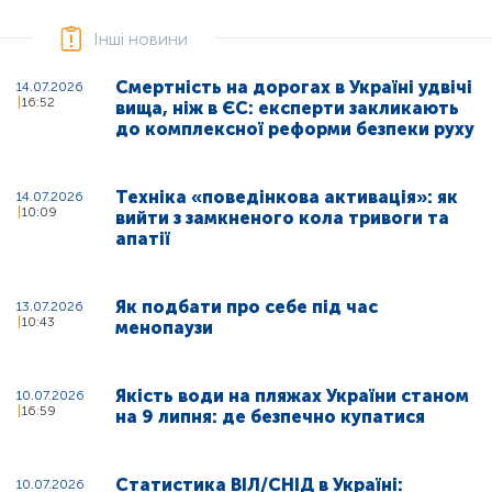
Інші новини
Смертність на дорогах в Україні удвічі
14.07.2026
16:52
вища, ніж в ЄС: експерти закликають
до комплексної реформи безпеки руху
Техніка «поведінкова активація»: як
14.07.2026
10:09
вийти з замкненого кола тривоги та
апатії
Як подбати про себе під час
13.07.2026
10:43
менопаузи
Якість води на пляжах України станом
10.07.2026
16:59
на 9 липня: де безпечно купатися
Статистика ВІЛ/СНІД в Україні:
10.07.2026