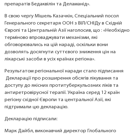
препаратів Бедаквілін та Деламанід».
В свою чергу Мішель Казачкін, Спеціальний посол
Генерального секретаря ООН з ВІЛ/СНІДу в Східній
Європі та Центральній Азії наголосив, що : «Необхідно
терміново впроваджувати механізми, які
обговорювались на цій нараді, оскільки вони
дозволять досягнути суттєвого зниження цін на
лікарські засоби в усіх країнах регіона».
Результатом регіональної наради стало підписання
Декларації про розширення обсягів лікування та
доступу до якісних протитуберкульозних ліків та
антиретровірусної терапії. Україна серед 12 країн
регіону східної Європи та центральної Азії, які
підтримали цю декларацію.
Декларацію підписали:
Марк Дайбл, виконавчий директор Глобального