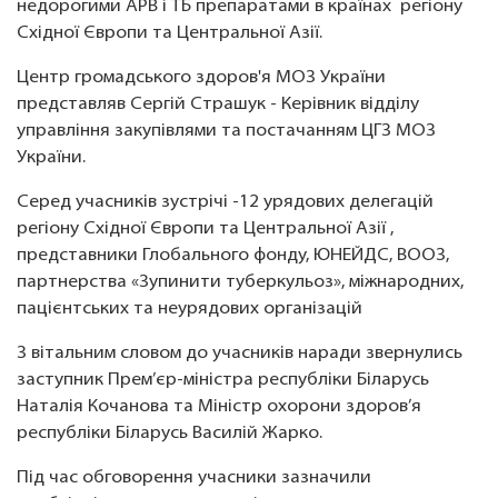
недорогими АРВ і ТБ препаратами в країнах регіону
Східної Європи та Центральної Азії.
Центр громадського здоров'я МОЗ України
представляв Сергій Страшук - Керівник відділу
управління закупівлями та постачанням ЦГЗ МОЗ
України.
Серед учасників зустрічі -12 урядових делегацій
регіону Східної Європи та Центральної Азії ,
представники Глобального фонду, ЮНЕЙДС, ВООЗ,
партнерства «Зупинити туберкульоз», міжнародних,
пацієнтських та неурядових організацій
З вітальним словом до учасників наради звернулись
заступник Прем’єр-міністра республіки Біларусь
Наталія Кочанова та Міністр охорони здоров’я
республіки Біларусь Василій Жарко.
Під час обговорення учасники зазначили