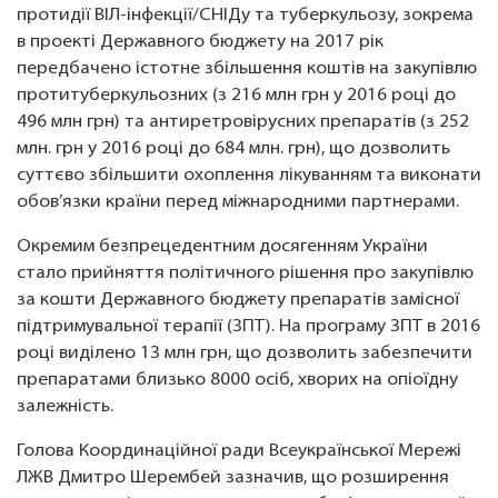
протидії ВІЛ-інфекції/СНІДу та туберкульозу, зокрема
в проекті Державного бюджету на 2017 рік
передбачено істотне збільшення коштів на закупівлю
протитуберкульозних (з 216 млн грн у 2016 році до
496 млн грн) та антиретровірусних препаратів (з 252
млн. грн у 2016 році до 684 млн. грн), що дозволить
суттєво збільшити охоплення лікуванням та виконати
обов’язки країни перед міжнародними партнерами.
Окремим безпрецедентним досягенням України
стало прийняття політичного рішення про закупівлю
за кошти Державного бюджету препаратів замісної
підтримувальної терапії (ЗПТ). На програму ЗПТ в 2016
році виділено 13 млн грн, що дозволить забезпечити
препаратами близько 8000 осіб, хворих на опіоїдну
залежність.
Голова Координаційної ради Всеукраїнської Мережі
ЛЖВ Дмитро Шерембей зазначив, що розширення