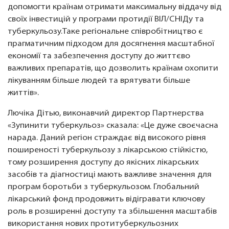
допомогти країнам отримати максимальну віддачу від
своїх інвестицій у програми протидії ВІЛ/СНІДу та
туберкульозу.Таке регіональне співробітництво є
прагматичним підходом для досягнення масштабної
економії та забезпечення доступу до життєво
важливих препаратів, що дозволить країнам охопити
лікуванням більше людей та врятувати більше
життів».
Лючіка Дітью, виконавчий директор Партнерства
«Зупинити туберкульоз» сказала: «Це дуже своєчасна
нарада. Даний регіон страждає від високого рівня
поширеності туберкульозу з лікарською стійкістю,
тому розширення доступу до якісних лікарських
засобів та діагностиці мають важливе значення для
програм боротьби з туберкульозом. Глобальний
лікарський фонд продовжить відігравати ключову
роль в розширенні доступу та збільшення масштабів
використання нових протитуберкульозних