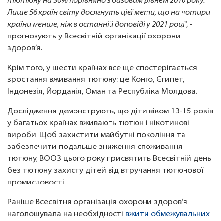
тютюну на 30% порівняно з базовим рівнем 2010 року.
Лише 56 країн світу досягнуть цієї мети, що на чотири
країни менше, ніж в останній доповіді у 2021 році
", -
прогнозують у Всесвітній організації охорони
здоров’я.
Крім того, у шести країнах все ще спостерігається
зростання вживання тютюну: це Конго, Єгипет,
Індонезія, Йорданія, Оман та Республіка Молдова.
Дослідження демонструють, що діти віком 13-15 років
у багатьох країнах вживають тютюн і нікотинові
вироби. Щоб захистити майбутні покоління та
забезпечити подальше зниження споживання
тютюну, ВООЗ цього року присвятить Всесвітній день
без тютюну захисту дітей від втручання тютюнової
промисловості.
Раніше Всесвітня організація охорони здоров’я
наголошувала на необхідності
вжити обмежувальних