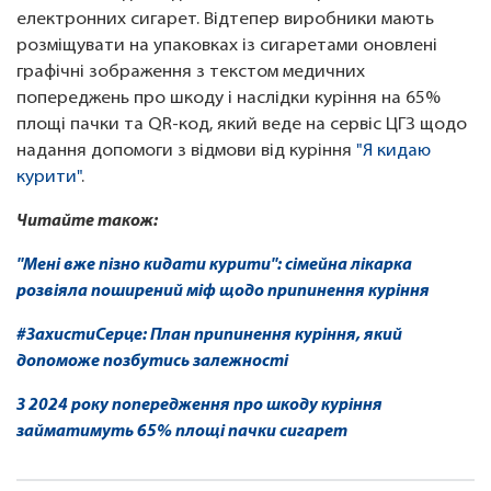
електронних сигарет. Відтепер виробники мають
розміщувати на упаковках із сигаретами оновлені
графічні зображення з текстом медичних
попереджень про шкоду і наслідки куріння на 65%
площі пачки та QR-код, який веде на сервіс ЦГЗ щодо
надання допомоги з відмови від куріння
"Я кидаю
курити"
.
Читайте також:
"Мені вже пізно кидати курити": сімейна лікарка
розвіяла поширений міф щодо припинення куріння
#ЗахистиСерце: План припинення куріння, який
допоможе позбутись залежності
З 2024 року попередження про шкоду куріння
займатимуть 65% площі пачки сигарет