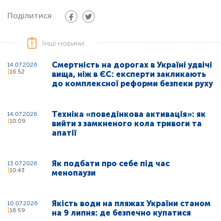
Поділитися
Інші новини
Смертність на дорогах в Україні удвічі
14.07.2026
16:52
вища, ніж в ЄС: експерти закликають
до комплексної реформи безпеки руху
Техніка «поведінкова активація»: як
14.07.2026
10:09
вийти з замкненого кола тривоги та
апатії
Як подбати про себе під час
13.07.2026
10:43
менопаузи
Якість води на пляжах України станом
10.07.2026
16:59
на 9 липня: де безпечно купатися