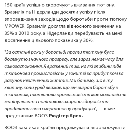
150 країн успішно скорочують вживання тютюну.
Бразилія та Нідерланди досягли успіху після
впровадження заходів щодо боротьби проти тютюну
MPOWER: Бразилія досягла відносного зниження на
35% з 2010 року, а Нідерланди перебувають на межі
досягнення цільового показника у 30%.
"
За останні роки у боротьбі проти тютюну було
досягнуто значного прогресу, але зараз немає часу для
самозаспокоєння. Я вражений тим, на які глибини піде
тютюнова промисловість у гонитві за прибутком за
рахунок незліченних життів. Ми бачимо, що в ту
хвилину, коли уряд вважає, що він виграв боротьбу з
тютюном, тютюнова промисловість має можливість
маніпулювати політикою охорони здоров'я та
продавати свою смертоносну продукцію
", — каже
представник ВООЗ
Рюдігер Креч.
ВООЗ закликає країни продовжувати впроваджувати