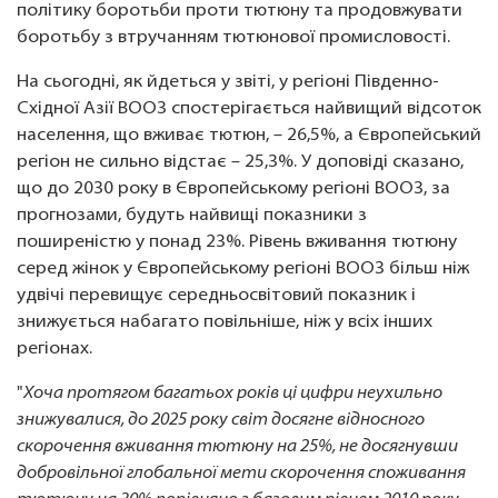
політику боротьби проти тютюну та продовжувати
боротьбу з втручанням тютюнової промисловості.
На сьогодні, як йдеться у звіті, у регіоні Південно-
Східної Азії ВООЗ спостерігається найвищий відсоток
населення, що вживає тютюн, – 26,5%, а Європейський
регіон не сильно відстає – 25,3%. У доповіді сказано,
що до 2030 року в Європейському регіоні ВООЗ, за
прогнозами, будуть найвищі показники з
поширеністю у понад 23%. Рівень вживання тютюну
серед жінок у Європейському регіоні ВООЗ більш ніж
удвічі перевищує середньосвітовий показник і
знижується набагато повільніше, ніж у всіх інших
регіонах.
"
Хоча протягом багатьох років ці цифри неухильно
знижувалися, до 2025 року світ досягне відносного
скорочення вживання тютюну на 25%, не досягнувши
добровільної глобальної мети скорочення споживання