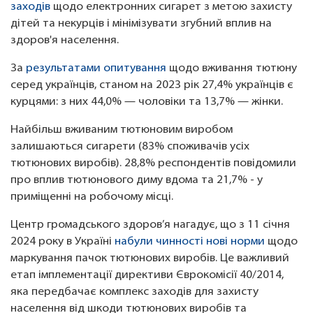
заходів
щодо електронних сигарет з метою захисту
дітей та некурців і мінімізувати згубний вплив на
здоров'я населення.
За
результатами опитування
щодо вживання тютюну
серед українців, станом на 2023 рік 27,4% українців є
курцями: з них 44,0% — чоловіки та 13,7% — жінки.
Найбільш вживаним тютюновим виробом
залишаються сигарети (83% споживачів усіх
тютюнових виробів). 28,8% респондентів повідомили
про вплив тютюнового диму вдома та 21,7% - у
приміщенні на робочому місці.
Центр громадського здоров’я нагадує, що з 11 січня
2024 року в Україні
набули чинності нові норми
щодо
маркування пачок тютюнових виробів. Це важливий
етап імплементації директиви Єврокомісії 40/2014,
яка передбачає комплекс заходів для захисту
населення від шкоди тютюнових виробів та