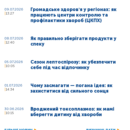
Громадське здоровʼя у регіонах: як
09.07.2026
13:27
працюють центри контролю та
профілактики хвороб (ЦКПХ)
Як правильно зберігати продукти у
08.07.2026
12:40
спеку
Сезон лептоспірозу: як убезпечити
05.07.2026
10:05
себе під час відпочинку
Чому засмагати — погана ідея: як
01.07.2026
14:34
захиститися від сильного сонця
Вроджений токсоплазмоз: як мамі
30.06.2026
10:15
вберегти дитину від хвороби