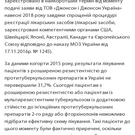
зареєстровано в найкоротший термін від моменту
подачі заяви від ТОВ «Джонсон і Джонсон Україна»
навесні 2018 року завдяки спрощеній процедурі
реєстрації лікарських засобів (лікарські засоби,
зареєстровані компетентними органами США,
Швейцарії, Японії, Австралії, Канади та Європейського
Союзу відповідно до наказу МОЗ України від
17.11.2016р. № 1245).
За даними когорти 2015 року, результати лікування
пацієнтів з розширеною резистентністю до
протитуберкульозних препаратів в Україні не
перевершили 31,7%. Сьогодні пацієнтам з
розширеною резистентністю або пацієнтам із
мультирезистентним туберкульозом із додатковою
стійкістю до ін’єкційних протитуберкульозних
препаратів 2-го ряду або фторхінолонів неможливо
підібрати ефективну схему лікування. Такі пацієнти до
цього моменту були фактично приречені, оскільки