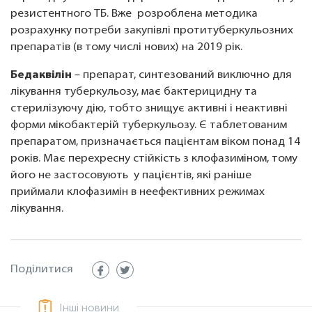
резистентного ТБ. Вже розроблена методика
розрахунку потреби закупівлі протитуберкульозних
препаратів (в тому числі нових) на 2019 рік.
Бедаквілін
– препарат, синтезований виключно для
лікування туберкульозу, має бактерицидну та
стерилізуючу дію, тобто знищує активні і неактивні
форми мікобактерій туберкульозу. Є таблетованим
препаратом, призначається пацієнтам віком понад 14
років. Має перехресну стійкість з клофазиміном, тому
його не застосовують у пацієнтів, які раніше
приймали клофазимін в неефективних режимах
лікування.
Поділитися
Інші новини