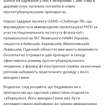
шанси на одужання у них є мізерними. Саме тому в
державі існує нагальна потреба в нових
протитуберкульозних препаратах.
Наразі завдяки проекту USAID «Challenge TB», що
впроваджується міжнародною організацією PATH за
участю Національного інституту фтизіатрії і
пульмонології ім. Ф.Г. Яновського НАМН України,
пацієнти в Київській, Харківській, Миколаївській,
Львівській, Одеській областях вже мають можливість
безоплатно отримати цей препарат в складі
ефективного режиму протитуберкульозного
лікування, а фахівці фтизіатричної служби зазначених
регіонів набувають практичного досвіду з його
використання.
Водночас слід розуміти, що бедаквілін не є
препаратом, що здатний самостійно подолати
туберкульоз. Його використання має бути
регламентовано відповідно до чинних міжнародних