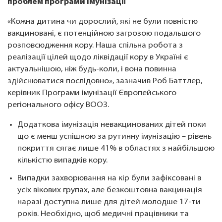
проблем програми імунізації
«Кожна дитина чи дорослий, які не були повністю
вакциновані, є потенційною загрозою подальшого
розповсюдження кору. Наша спільна робота з
реалізації цілей щодо ліквідації кору в Україні є
актуальнішою, ніж будь-коли, і вона повинна
здійснюватися послідовно», зазначив Роб Баттлер,
керівник Програми імунізації Європейського
регіонального офісу ВООЗ.
Додаткова імунізація невакцинованих дітей поки
що є менш успішною за рутинну імунізацію – рівень
покриття сягає лише 41% в областях з найбільшою
кількістю випадків кору.
Випадки захворювання на кір були зафіксовані в
усіх вікових групах, але безкоштовна вакцинація
наразі доступна лише для дітей молодше 17-ти
років. Необхідно, щоб медичні працівники та