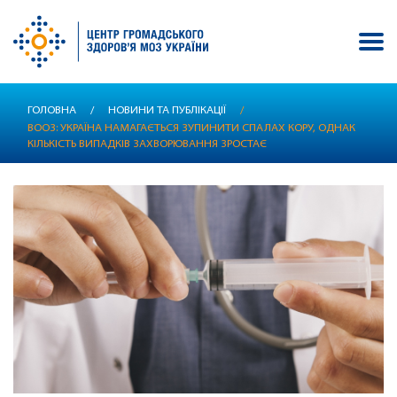
Перейти
ГОЛОВНА
/
НОВИНИ ТА ПУБЛІКАЦІЇ
/
до
ВООЗ: УКРАЇНА НАМАГАЄТЬСЯ ЗУПИНИТИ СПАЛАХ КОРУ, ОДНАК
основного
КІЛЬКІСТЬ ВИПАДКІВ ЗАХВОРЮВАННЯ ЗРОСТАЄ
вмісту