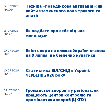
Техніка «поведінкова активація»: як
14.07.2026
10:09
вийти з замкненого кола тривоги та
апатії
Як подбати про себе під час
13.07.2026
10:43
менопаузи
Якість води на пляжах України станом
10.07.2026
16:59
на 9 липня: де безпечно купатися
Статистика ВІЛ/СНІД в Україні:
10.07.2026
12:13
ЧЕРВЕНЬ 2026 року
Громадське здоровʼя у регіонах: як
09.07.2026
13:27
працюють центри контролю та
профілактики хвороб (ЦКПХ)