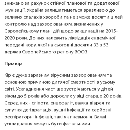
знижено за рахунок стійкої планової та додаткової
імунізації, Україна залишатиметься вразливою до
великих спалахів хвороби та не зможе досягти цілей
контролю над захворюванням, визначених у
Європейському плані дій щодо вакцинації на 2015-
2020 роки. До них належить ліквідація ендемічної
передачі кору, якої на сьогодні досягли 33 з 53
держав Європейського регіону ВООЗ.
Про кір
Кір є дуже заразним вірусним захворюванням та
основною причиною дитячої смертності в усьому
світі. Ускладнення частіше зустрічаються у дітей
віком до 5 років або дорослих у віці старше 20 років.
Серед них - сліпота, енцефаліт, важка діарея та
супутня дегідратація, вушні інфекції та серйозні
респіраторні інфекції, такі як пневмонія. Важкі
ускладнення можуть бути фатальними.