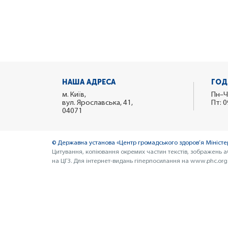
НАША АДРЕСА
ГОД
м. Київ,
Пн–Ч
вул. Ярославська, 41,
Пт: 0
04071
© Державна установа «Центр громадського здоров’я Міністер
Цитування, копіювання окремих частин текстів, зображень а
на ЦГЗ. Для інтернет-видань гіперпосилання на www.phc.org.