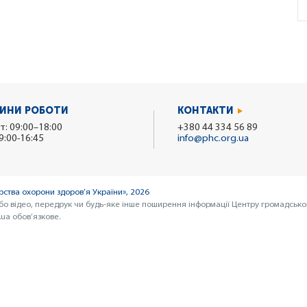
ИНИ РОБОТИ
КОНТАКТИ
т: 09:00–18:00
+380 44 334 56 89
9:00-16:45
info@phc.org.ua
ства охорони здоров’я України», 2026
бо відео, передрук чи будь-яке інше поширення інформації Центру громадсько
ua обов’язкове.