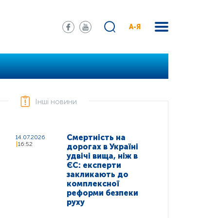
А-Я
Інші новини
Смертність на
14.07.2026
16:52
дорогах в Україні
удвічі вища, ніж в
ЄС: експерти
закликають до
комплексної
реформи безпеки
руху