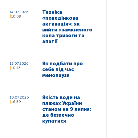
Техніка
14.07.2026
10:09
«поведінкова
активація»: як
вийти з замкненого
кола тривоги та
апатії
Як подбати про
13.07.2026
10:43
себе під час
менопаузи
Якість води на
10.07.2026
16:59
пляжах України
станом на 9 липня:
де безпечно
купатися