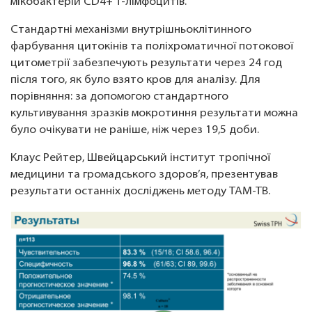
мікобактерій CD4+ Т-лімфоцитів.
Стандартні механізми внутрішньоклітинного
фарбування цитокінів та поліхроматичної потокової
цитометрії забезпечують результати через 24 год
після того, як було взято кров для аналізу. Для
порівняння: за допомогою стандартного
культивування зразків мокротиння результати можна
було очікувати не раніше, ніж через 19,5 доби.
Клаус Рейтер, Швейцарський інститут тропічної
медицини та громадського здоров’я, презентував
результати останніх досліджень методу TAM-TB.