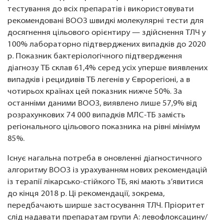
тестування до всіх препаратів і використовувати
рекомендовані ВООЗ швидкі молекулярні тести для
досягнення цільового орієнтиру — здійснення ТЛЧ у
100% лабораторно підтверджених випадків до 2020
р. Показник бактеріологічного підтвердження
діагнозу ТБ склав 61,4% серед усіх уперше виявлених
випадків і рецидивів ТБ легенів у Єврорегіоні, а в
чотирьох країнах цей показник нижче 50%. За
останніми даними ВООЗ, виявлено лише 57,9% від
розрахункових 74 000 випадків МЛС-ТБ замість
регіонального цільового показника на рівні мінімум
85%.
Існує нагальна потреба в оновленні діагностичного
алгоритму ВООЗ із урахуванням нових рекомендацій
із терапії лікарсько-стійкого ТБ, які мають з’явитися
до кінця 2018 р. Ці рекомендації, зокрема,
передбачають ширше застосування ТЛЧ. Пріоритет
слід надавати препаратам групи А: левофлоксацину/