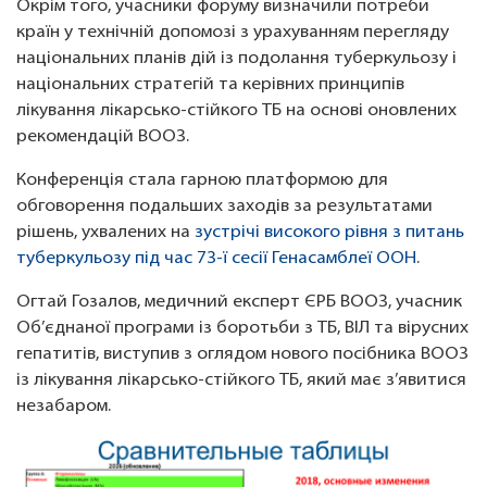
Окрім того, учасники форуму визначили потреби
країн у технічній допомозі з урахуванням перегляду
національних планів дій із подолання туберкульозу і
національних стратегій та керівних принципів
лікування лікарсько-стійкого ТБ на основі оновлених
рекомендацій ВООЗ.
Конференція стала гарною платформою для
обговорення подальших заходів за результатами
рішень, ухвалених на
зустрічі високого рівня з питань
туберкульозу під час 73-ї сесії Генасамблеї ООН
.
Огтай Гозалов, медичний експерт ЄРБ ВООЗ, учасник
Об’єднаної програми із боротьби з ТБ, ВІЛ та вірусних
гепатитів, виступив з оглядом нового посібника ВООЗ
із лікування лікарсько-стійкого ТБ, який має з’явитися
незабаром.