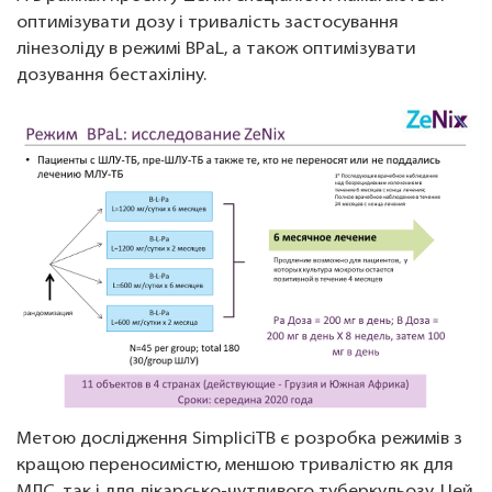
оптимізувати дозу і тривалість застосування
лінезоліду в режимі BPaL, а також оптимізувати
дозування бестахіліну.
Метою дослідження SimpliciTB є розробка режимів з
кращою переносимістю, меншою тривалістю як для
МЛС, так і для лікарсько-чутливого туберкульозу. Цей