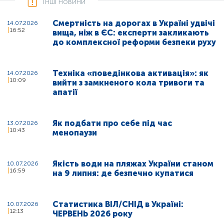
Інші новини
Смертність на дорогах в Україні удвічі
14.07.2026
16:52
вища, ніж в ЄС: експерти закликають
до комплексної реформи безпеки руху
Техніка «поведінкова активація»: як
14.07.2026
10:09
вийти з замкненого кола тривоги та
апатії
Як подбати про себе під час
13.07.2026
10:43
менопаузи
Якість води на пляжах України станом
10.07.2026
16:59
на 9 липня: де безпечно купатися
Статистика ВІЛ/СНІД в Україні:
10.07.2026
12:13
ЧЕРВЕНЬ 2026 року