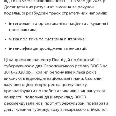
від ТБ на 95% і захворюваності — на 90% до 2035 р.
Досягнути цих результатів можна за рахунок
подальшої розбудови трьох стратегічних напрямів:
інтегровані та орієнтовані на пацієнта лікування і
профілактика;
чітка політика та системна підтримка;
інтенсифікація досліджень та інновації.
Ці напрями визначено у Плані дій по боротьбі з
туберкульозом для Європейського регіону ВООЗ на
2016–2020 рр., і країни регіону вже кілька років
виконують відповідні національні плани. Сьогодні
важливо оцінити прогрес на цьому шляху,
проаналізувати потреби та виклики і запланувати
конкретні подальші дії (наприклад, ВООЗ
рекомендувала нові протитуберкульозні препарати
для лікування туберкульозу з лікарською стійкістю).