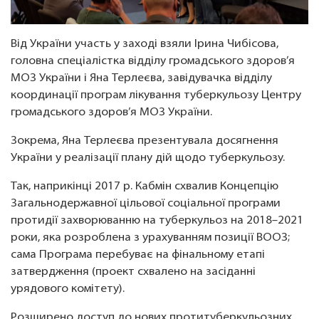
Від України участь у заході взяли Ірина Чибісова,
головна спеціалістка відділу громадського здоров’я
МОЗ України і Яна Терлеєва, завідувачка відділу
координації програм лікування туберкульозу Центру
громадського здоров’я МОЗ України.
Зокрема, Яна Терлеєва презентувала досягнення
України у реалізації плану дій щодо туберкульозу.
Так, наприкінці 2017 р. Кабмін схвалив Концепцію
Загальнодержавної цільової соціальної програми
протидії захворюванню на туберкульоз на 2018–2021
роки, яка розроблена з урахуванням позиції ВООЗ;
сама Програма перебуває на фінальному етапі
затвердження (проект схвалено на засіданні
урядового комітету).
Розширено доступ до нових протитуберкульозних