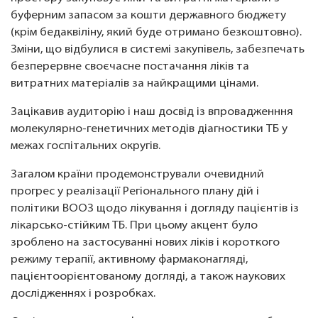
буферним запасом за кошти державного бюджету
(крім бедаквіліну, який буде отримано безкоштовно).
Зміни, що відбулися в системі закупівель, забезпечать
безперервне своєчасне постачання ліків та
витратних матеріалів за найкращими цінами.
Зацікавив аудиторію і наш досвід із впровадженння
молекулярно-генетичних методів діагностики ТБ у
межах госпітальних округів.
Загалом країни продемонстрували очевидний
прогрес у реалізації Регіонального плану дій і
політики ВООЗ щодо лікування і догляду пацієнтів із
лікарсько-стійким ТБ. При цьому акцент було
зроблено на застосуванні нових ліків і короткого
режиму терапії, активному фармаконагляді,
пацієнтоорієнтованому догляді, а також наукових
дослідженнях і розробках.