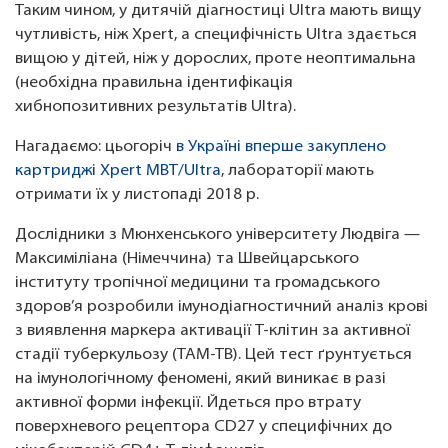
Таким чином, у дитячій діагностиці Ultra мають вищу
чутливість, ніж Xpert, а специфічність Ultra здається
вищою у дітей, ніж у дорослих, проте неоптимальна
(необхідна правильна ідентифікація
хибнопозитивних результатів Ultra).
Нагадаємо: цьогоріч
в Україні вперше закуплено
картриджі Xpert MBT/Ultra
, лабораторії мають
отримати їх у листопаді 2018 р.
Дослідники з Мюнхенського університету Людвіга —
Максиміліана (Німеччина) та Швейцарського
інституту тропічної медицини та громадського
здоров’я розробили імунодіагностичний аналіз крові
з виявлення маркера активації Т-клітин за активної
стадії туберкульозу (TAM-TB). Цей тест ґрунтується
на імунологічному феномені, який виникає в разі
активної форми інфекції. Йдеться про втрату
поверхневого рецептора CD27 у специфічних до