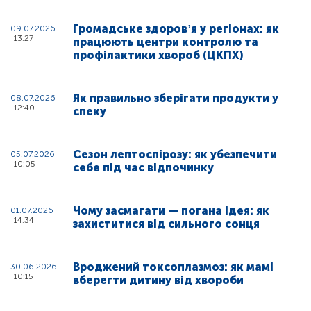
Громадське здоровʼя у регіонах: як
09.07.2026
13:27
працюють центри контролю та
профілактики хвороб (ЦКПХ)
Як правильно зберігати продукти у
08.07.2026
12:40
спеку
Сезон лептоспірозу: як убезпечити
05.07.2026
10:05
себе під час відпочинку
Чому засмагати — погана ідея: як
01.07.2026
14:34
захиститися від сильного сонця
Вроджений токсоплазмоз: як мамі
30.06.2026
10:15
вберегти дитину від хвороби