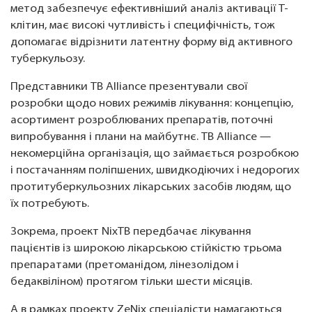
метод забезпечує ефективніший аналіз активації Т-
клітин, має високі чутливість і специфічність, тож
допомагає відрізнити латентну форму від активного
туберкульозу.
Представники TB Alliance презентували свої
розробки щодо нових режимів лікування: концепцію,
асортимент розроблюваних препаратів, поточні
випробування і плани на майбутнє. TB Alliance —
некомерційна організація, що займається розробкою
і постачанням поліпшених, швидкодіючих і недорогих
протитуберкульозних лікарських засобів людям, що
їх потребують.
Зокрема, проект NixTB передбачає лікування
пацієнтів із широкою лікарською стійкістю трьома
препаратами (претоманідом, лінезолідом і
бедаквіліном) протягом тільки шести місяців.
А в рамках проекту ZeNix спеціалісти намагаються