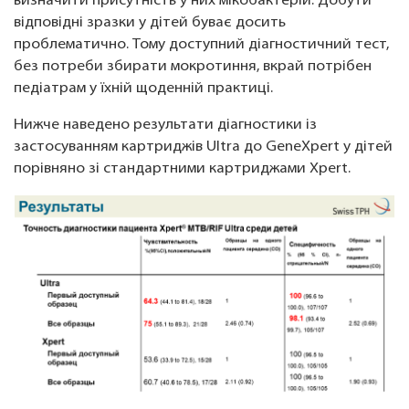
визначити присутність у них мікобактерій. Добути
відповідні зразки у дітей буває досить
проблематично. Тому доступний діагностичний тест,
без потреби збирати мокротиння, вкрай потрібен
педіатрам у їхній щоденній практиці.
Нижче наведено результати діагностики із
застосуванням картриджів Ultra до GeneXpert у дітей
порівняно зі стандартними картриджами Xpert.