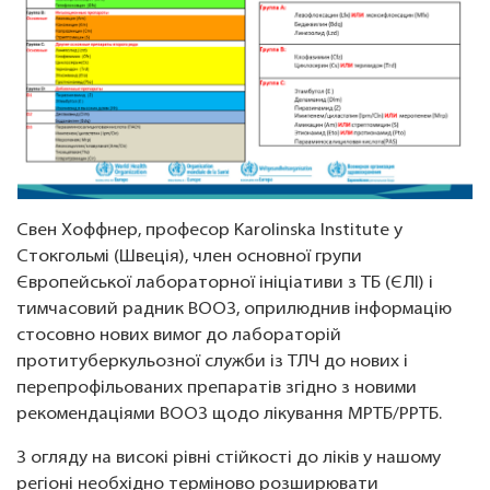
Свен Хоффнер, професор Karolinska Institute у
Стокгольмі (Швеція), член основної групи
Європейської лабораторної ініціативи з ТБ (ЄЛІ) і
тимчасовий радник ВООЗ, оприлюднив інформацію
стосовно нових вимог до лабораторій
протитуберкульозної служби із ТЛЧ до нових і
перепрофільованих препаратів згідно з новими
рекомендаціями ВООЗ щодо лікування МРТБ/РРТБ.
З огляду на високі рівні стійкості до ліків у нашому
регіоні необхідно терміново розширювати