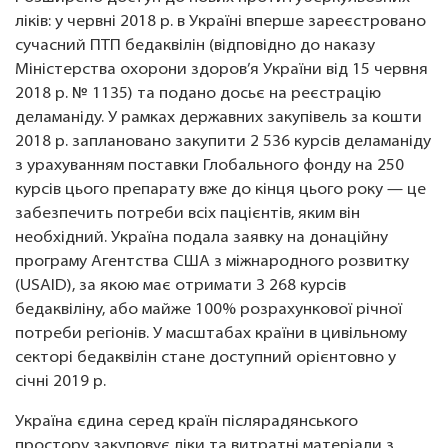
ліків: у червні 2018 р. в Україні вперше зареєстровано
сучасний ПТП бедаквілін (відповідно до наказу
Міністерства охорони здоров’я України від 15 червня
2018 р. № 1135) та подано досьє на реєстрацію
деламаніду. У рамках державних закупівель за кошти
2018 р. заплановано закупити 2 536 курсів деламаніду
з урахуванням поставки Глобального фонду на 250
курсів цього препарату вже до кінця цього року — це
забезпечить потреби всіх пацієнтів, яким він
необхідний. Україна подала заявку на донаційну
програму Агентства США з міжнародного розвитку
(USAID), за якою має отримати 3 268 курсів
бедаквіліну, або майже 100% розрахункової річної
потреби регіонів. У масштабах країни в цивільному
секторі бедаквілін стане доступний орієнтовно у
січні 2019 р.
Україна єдина серед країн післярадянського
простору закуповує ліки та витратні матеріали з