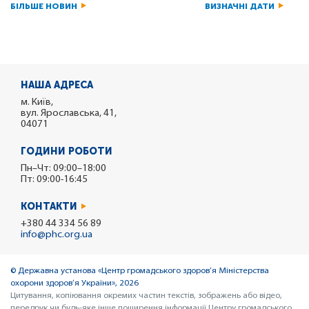
БІЛЬШЕ НОВИН
ВИЗНАЧНІ ДАТИ
НАША АДРЕСА
м. Київ,
вул. Ярославська, 41,
04071
ГОДИНИ РОБОТИ
Пн–Чт: 09:00–18:00
Пт: 09:00-16:45
КОНТАКТИ
+380 44 334 56 89
info@phc.org.ua
© Державна установа «Центр громадського здоров’я Міністерства
охорони здоров’я України», 2026
Цитування, копіювання окремих частин текстів, зображень або відео,
передрук чи будь-яке інше поширення інформації Центру громадського