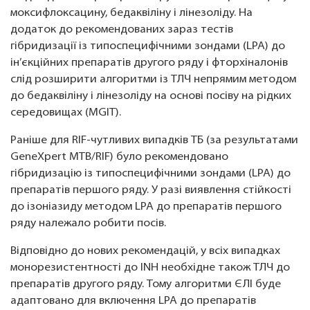
моксифлоксацину, бедаквіліну і лінезоліду. На
додаток до рекомендованих зараз тестів
гібридизації із типоспецифічними зондами (LPA) до
ін’єкційних препаратів другого ряду і фторхіналонів
слід розширити алгоритми із ТЛЧ непрямим методом
до бедаквіліну і лінезоліду на основі посіву на рідких
середовищах (MGIT).
Раніше для RIF-чутливих випадків ТБ (за результатами
GeneXpert MTB/RIF) було рекомендовано
гібридизацію із типоспецифічними зондами (LPA) до
препаратів першого ряду. У разі виявлення стійкості
до ізоніазиду методом LPA до препаратів першого
ряду належало робити посів.
Відповідно до нових рекомендацій, у всіх випадках
монорезистентності до INH необхідне також ТЛЧ до
препаратів другого ряду. Тому алгоритми ЄЛІ буде
адаптовано для включення LPA до препаратів