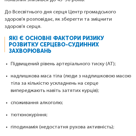
показник знизився до 45–50 років.
До Всесвітнього дня серця Центр громадського
здоров’я розповідає, як зберегти та зміцнити
здоров’я серця.
ЯКІ Є ОСНОВНІ ФАКТОРИ РИЗИКУ
РОЗВИТКУ СЕРЦЕВО-СУДИННИХ
ЗАХВОРЮВАНЬ
Підвищений рівень артеріального тиску (АТ);
надлишкова маса тіла (люди з надлишковою масою
тіла за кількістю ускладнень на серце
випереджають навіть затятих курців);
споживання алкоголю;
тютюнокуріння;
гіподинамія (недостатня рухова активність);