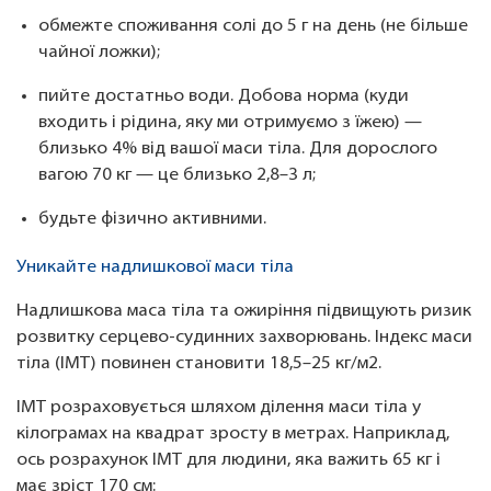
обмежте споживання солі до 5 г на день (не більше
чайної ложки);
пийте достатньо води. Добова норма (куди
входить і рідина, яку ми отримуємо з їжею) —
близько 4% від вашої маси тіла. Для дорослого
вагою 70 кг — це близько 2,8–3 л;
будьте фізично активними.
Уникайте надлишкової маси тіла
Надлишкова маса тіла та ожиріння підвищують ризик
розвитку серцево-судинних захворювань. Індекс маси
тіла (ІМТ) повинен становити 18,5–25 кг/м2.
ІМТ розраховується шляхом ділення маси тіла у
кілограмах на квадрат зросту в метрах. Наприклад,
ось розрахунок ІМТ для людини, яка важить 65 кг і
має зріст 170 см: