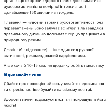
організації охорони здоров'я необхідно займатися
руховою активністю помірної інтенсивності
щонайменше 150 хвилин на тиждень.
Плавання — чудовий варіант рухової активності без
перевантажень. Воно залучає всі м’язи тіла і завдяки
правильному диханню допомагає серцю працювати в
природному режимі.
Джогінг (біг підтюпцем) — іще один вид рухової
активності, рекомендований кардіологами.
А ще хоча б 10–15 хвилин щоранку робіть гімнастику.
Відновлюйте сили
Дбайте про повноцінний сон, уникайте недосипання
та стресів, частіше бувайте на свіжому повітрі.
Здорові звички подовжують життя і покращують його
якість!