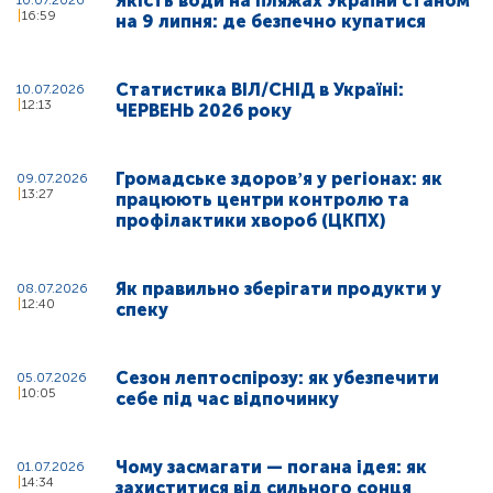
Якість води на пляжах України станом
10.07.2026
16:59
на 9 липня: де безпечно купатися
Статистика ВІЛ/СНІД в Україні:
10.07.2026
12:13
ЧЕРВЕНЬ 2026 року
Громадське здоровʼя у регіонах: як
09.07.2026
13:27
працюють центри контролю та
профілактики хвороб (ЦКПХ)
Як правильно зберігати продукти у
08.07.2026
12:40
спеку
Сезон лептоспірозу: як убезпечити
05.07.2026
10:05
себе під час відпочинку
Чому засмагати — погана ідея: як
01.07.2026
14:34
захиститися від сильного сонця