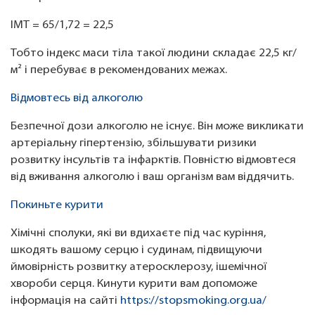
ІМТ = 65/1,72 = 22,5
Тобто індекс маси тіла такої людини складає 22,5 кг/
м² і перебуває в рекомендованих межах.
Відмовтесь від алкоголю
Безпечної дози алкоголю не існує. Він може викликати
артеріальну гіпертензію, збільшувати ризики
розвитку інсультів та інфарктів. Повністю відмовтеся
від вживання алкоголю і ваш організм вам віддячить.
Покиньте курити
Хімічні сполуки, які ви вдихаєте під час куріння,
шкодять вашому серцю і судинам, підвищуючи
ймовірність розвитку атеросклерозу, ішемічної
хвороби серця. Кинути курити вам допоможе
інформація на сайті
https://stopsmoking.org.ua/