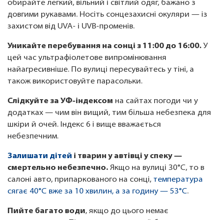
обирайте легкий, вільний і світлий одяг, бажано з
довгими рукавами. Носіть сонцезахисні окуляри — із
захистом від UVA- і UVB-променів.
Уникайте перебування на сонці з 11:00 до 16:00.
У
цей час ультрафіолетове випромінювання
найагресивніше. По вулиці пересувайтесь у тіні, а
також використовуйте парасольки.
Слідкуйте за УФ-індексом
на сайтах погоди чи у
додатках — чим він вищий, тим більша небезпека для
шкіри й очей. Індекс 6 і вище вважається
небезпечним.
Залишати дітей
і тварин у автівці у спеку —
смертельно небезпечно.
Якщо на вулиці 30°C, то в
салоні авто, припаркованого на сонці,
температура
сягає 40°C вже за 10 хвилин, а за годину — 53°C
.
Пийте багато води
, якщо до цього немає