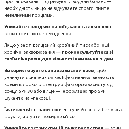
протипоказань. Підтримувати водний баланс —
необхідність. Якщо не відчуваєте спраги, пийте
невеликими порціями.
Уникайте солодких напоїв, кави та алкоголю
—
вони посилюють зневоднення.
Якщо у вас підвищений кров’яний тиск або інші
хронічні захворювання —
проконсультуйтеся зі
своїм лікарем щодо кількості вживання рідин
.
Використовуйте сонцезахисний крем
, щоб
уникнути сонячних опіків. Ефективними вважають
креми широкого спектру з фактором захисту від
сонця SPF 30 або вище — інформацію про SPF
шукайте на упаковці.
Їжте «легкі» страви
: овочеві супи й салати без м’яса,
фрукти, йогурти, нежирне м’ясо.
Уникайте гострих спецій та жирних страв
— вони