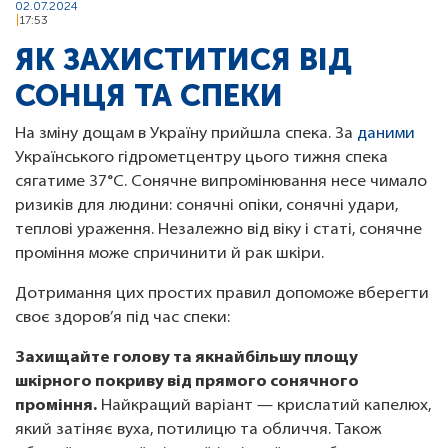
02.07.2024
17:53
ЯК ЗАХИСТИТИСЯ ВІД
СОНЦЯ ТА СПЕКИ
На зміну дощам в Україну прийшла спека. За
даними
Українського гідрометцентру цього тижня спека
сягатиме 37°C. Сонячне випромінювання несе чимало
ризиків для людини: сонячні опіки, сонячні удари,
теплові ураження. Незалежно від віку і статі, сонячне
проміння може спричинити й рак шкіри.
Дотримання цих простих правил допоможе вберегти
своє здоров’я під час спеки:
Захищайте голову та якнайбільшу площу
шкірного покриву від прямого сонячного
проміння.
Найкращий варіант — крислатий капелюх,
який затіняє вуха, потилицю та обличчя. Також