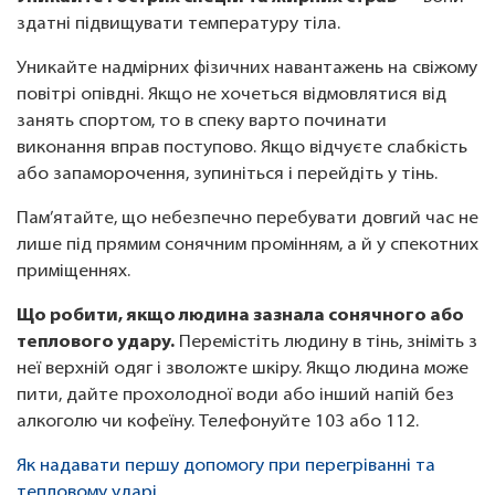
здатні підвищувати температуру тіла.
Уникайте надмірних фізичних навантажень на свіжому
повітрі опівдні. Якщо не хочеться відмовлятися від
занять спортом, то в спеку варто починати
виконання вправ поступово. Якщо відчуєте слабкість
або запаморочення, зупиніться і перейдіть у тінь.
Пам’ятайте, що небезпечно перебувати довгий час не
лише під прямим сонячним промінням, а й у спекотних
приміщеннях.
Що робити, якщо людина зазнала сонячного або
теплового удару.
Перемістіть людину в тінь, зніміть з
неї верхній одяг і зволожте шкіру. Якщо людина може
пити, дайте прохолодної води або інший напій без
алкоголю чи кофеїну. Телефонуйте 103 або 112.
Як надавати першу допомогу при перегріванні та
тепловому ударі.