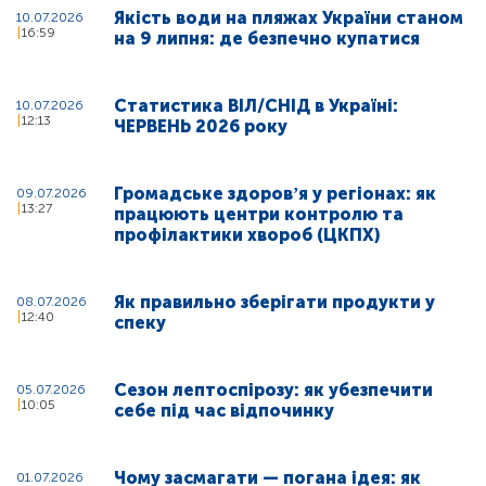
Якість води на пляжах України станом
10.07.2026
16:59
на 9 липня: де безпечно купатися
Статистика ВІЛ/СНІД в Україні:
10.07.2026
12:13
ЧЕРВЕНЬ 2026 року
Громадське здоровʼя у регіонах: як
09.07.2026
13:27
працюють центри контролю та
профілактики хвороб (ЦКПХ)
Як правильно зберігати продукти у
08.07.2026
12:40
спеку
Сезон лептоспірозу: як убезпечити
05.07.2026
10:05
себе під час відпочинку
Чому засмагати — погана ідея: як
01.07.2026