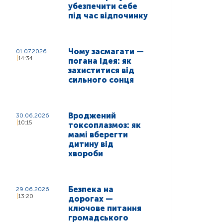
убезпечити себе
під час відпочинку
Чому засмагати —
01.07.2026
14:34
погана ідея: як
захиститися від
сильного сонця
Вроджений
30.06.2026
10:15
токсоплазмоз: як
мамі вберегти
дитину від
хвороби
Безпека на
29.06.2026
13:20
дорогах —
ключове питання
громадського