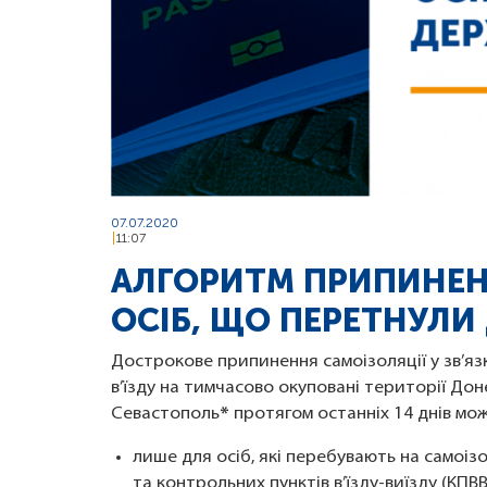
07.07.2020
11:07
АЛГОРИТМ ПРИПИНЕН
ОСІБ, ЩО ПЕРЕТНУЛ
Дострокове припинення самоізоляції у зв’яз
в’їзду на тимчасово окуповані території Дон
Севастополь
*
протягом останніх 14 днів мо
лише для осіб, які перебувають на самоіз
та контрольних пунктів в’їзду-виїзду (КПВВ