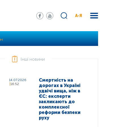
А-Я
ОН
Інші новини
Смертність на
14.07.2026
16:52
дорогах в Україні
удвічі вища, ніж в
ЄС: експерти
закликають до
комплексної
реформи безпеки
руху