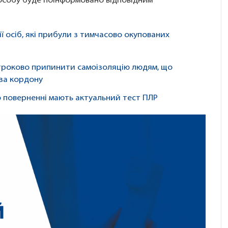
особу буде поінформовано відповідним
 осіб, які прибули з тимчасово окупованих
строково припинити самоізоляцію людям, що
за кордону
по поверненні мають актуальний тест ПЛР