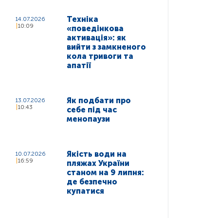
Техніка
14.07.2026
10:09
«поведінкова
активація»: як
вийти з замкненого
кола тривоги та
апатії
Як подбати про
13.07.2026
10:43
себе під час
менопаузи
Якість води на
10.07.2026
16:59
пляжах України
станом на 9 липня:
де безпечно
купатися