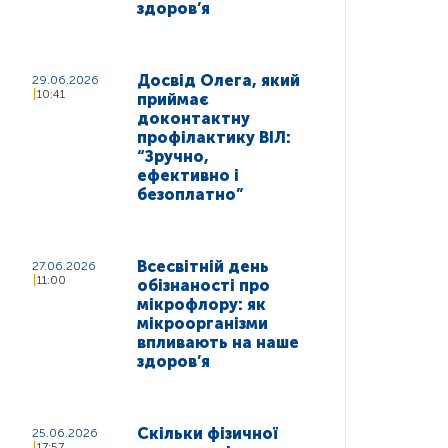
здоров’я
Досвід Олега, який
29.06.2026
10:41
приймає
доконтактну
профілактику ВІЛ:
“Зручно,
ефективно і
безоплатно”
Всесвітній день
27.06.2026
11:00
обізнаності про
мікрофлору: як
мікроорганізми
впливають на наше
здоров’я
Скільки фізичної
25.06.2026
17:57