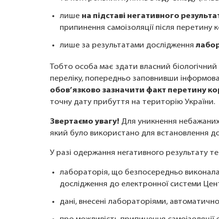
лише
на підставі негативного результа
припинення самоізоляції після перетину к
лише за результатами дослідження
лабор
Тобто особа має здати власний біологічний
переліку, попередньо заповнивши інформова
обов’язково зазначити факт перетину к
точну дату прибуття на територію України.
Звертаємо увагу!
Для уникнення небажаних 
який було використано для встановлення до
У разі одержання негативного результату т
лабораторія, що безпосередньо виконала
дослідження до електронної системи Цент
дані, внесені лабораторіями, автоматично