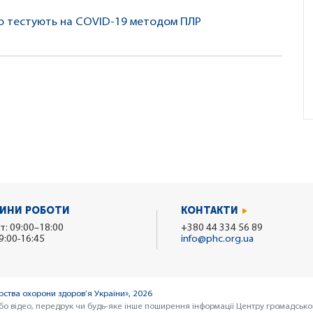
що тестують на COVID-19 методом ПЛР
ИНИ РОБОТИ
КОНТАКТИ
т: 09:00–18:00
+380 44 334 56 89
9:00-16:45
info@phc.org.ua
ства охорони здоров’я України», 2026
бо відео, передрук чи будь-яке інше поширення інформації Центру громадсько