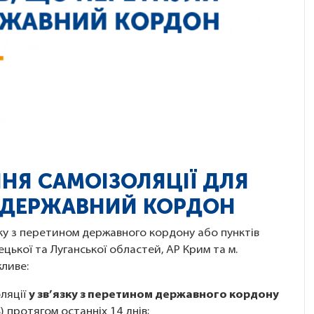
НЯ САМОІЗОЛЯЦІЇ ДЛЯ
И ДЕРЖАВНИЙ КОРДОН
ку з перетином державного кордону або пунктів
ецької та Луганської областей, АР Крим та м.
жливе:
оляції
у зв’язку з перетином державного кордону
) протягом останніх 14 днів;