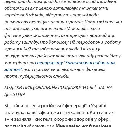
перейшли до тактики довготривалої осади: щоденні
обстріли реактивною артилерією та ракетами
впродовж 8 місяців, відсутність питної води,
тимчасова окупація частини громад. Попри всі виклики
та надважкі умови колектив Миколаївського
фтизіопульмонологічного центру зумів налагодити
роботу закладу. Про допомогу від тероборони, роботу
в режимі 24/7 та забезпечення людей ліками у
прифронтових районах колектив закладу розповідає у
матеріалі для
спецпроекту “Загартовані найвищим
гартом”
, який присвячений незламним фахівцям
протитуберкульозної служби.
МЕДИКИ ПРАЦЮВАЛИ, НЕ РОЗДІЛЯЮЧИ СВІЙ ЧАС НА
ДЕНЬ І НІЧ
Збройна агресія російської федерації в Україні
вплинула на всі сфери життя українців. Критичних
змін зазнала і система охорони здоров’я у сфері
протидії туберкульозу.
Миколаївський регіон з