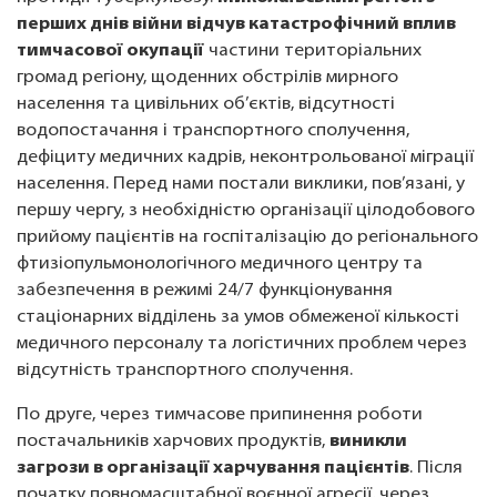
перших днів війни відчув катастрофічний вплив
тимчасової окупації
частини територіальних
громад регіону, щоденних обстрілів мирного
населення та цивільних об’єктів, відсутності
водопостачання і транспортного сполучення,
дефіциту медичних кадрів, неконтрольованої міграції
населення. Перед нами постали виклики, пов’язані, у
першу чергу, з необхідністю організації цілодобового
прийому пацієнтів на госпіталізацію до регіонального
фтизіопульмонологічного медичного центру та
забезпечення в режимі 24/7 функціонування
стаціонарних відділень за умов обмеженої кількості
медичного персоналу та логістичних проблем через
відсутність транспортного сполучення.
По друге, через тимчасове припинення роботи
постачальників харчових продуктів,
виникли
загрози в організації харчування пацієнтів
. Після
початку повномасштабної воєнної агресії, через