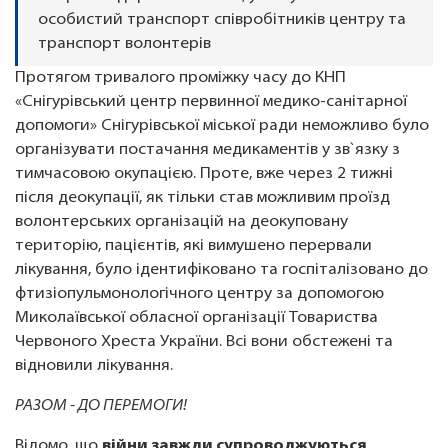
особистий транспорт співробітників центру та
транспорт волонтерів
Протягом тривалого проміжку часу до КНП
«Снігурівський центр первинної медико-санітарної
допомоги» Снігурівської міської ради неможливо було
організувати постачання медикаментів у зв`язку з
тимчасовою окупацією. Проте, вже через 2 тижні
після деокупації, як тільки став можливим проїзд
волонтерських організацій на деокуповану
територію, пацієнтів, які вимушено перервали
лікування, було ідентифіковано та госпіталізовано до
фтизіопульмонологічного центру за допомогою
Миколаївської обласної організації Товариства
Червоного Хреста України. Всі вони обстежені та
відновили лікування.
РАЗОМ - ДО ПЕРЕМОГИ!
Відомо, що
війни завжди супроводжуються