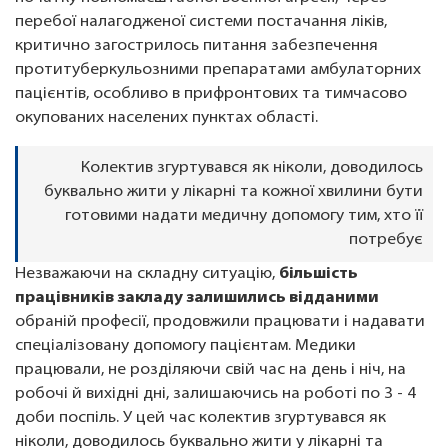
перебої налагодженої системи постачання ліків,
критично загострилось питання забезпечення
протитуберкульозними препаратами амбулаторних
пацієнтів, особливо в прифронтових та тимчасово
окупованих населених пунктах області.
Колектив згуртувався як ніколи, доводилось
буквально жити у лікарні та кожної хвилини бути
готовими надати медичну допомогу тим, хто її
потребує
Незважаючи на складну ситуацію,
більшість
працівників закладу залишились відданими
обраній професії, продовжили працювати і надавати
спеціалізовану допомогу пацієнтам. Медики
працювали, не розділяючи свій час на день і ніч, на
робочі й вихідні дні, залишаючись на роботі по 3 - 4
доби поспіль. У цей час колектив згуртувався як
ніколи, доводилось буквально жити у лікарні та