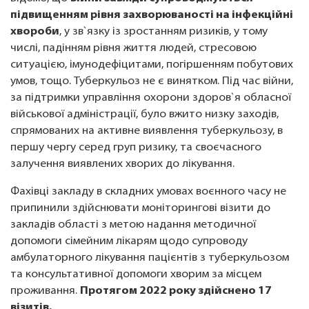
підвищенням рівня захворюваності на інфекційні
хвороби
, у зв`язку із зростанням ризиків, у тому
числі, падінням рівня життя людей, стресовою
ситуацією, імунодефіцитами, погіршенням побутових
умов, тощо. Туберкульоз не є винятком. Під час війни,
за підтримки управління охорони здоров`я обласної
військової адміністрації, було вжито низку заходів,
спрямованих на активне виявлення туберкульозу, в
першу чергу серед груп ризику, та своєчасного
залучення виявлених хворих до лікування.
Фахівці закладу в складних умовах воєнного часу не
припинили здійснювати моніторингові візити до
закладів області з метою надання методичної
допомоги сімейним лікарям щодо супроводу
амбулаторного лікування пацієнтів з туберкульозом
та консультативної допомоги хворим за місцем
проживання.
Протягом 2022 року здійснено 17
візитів.