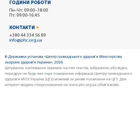
ГОДИНИ РОБОТИ
Пн–Чт: 09:00–18:00
Пт: 09:00-16:45
КОНТАКТИ
+380 44 334 56 89
info@phc.org.ua
© Державна установа «Центр громадського здоров’я Міністерства
охорони здоров’я України», 2026
Цитування, копіювання окремих частин текстів, зображень або відео,
передрук чи будь-яке інше поширення інформації Центру громадського
здоров’я МОЗ України (ЦГЗ) можливі за умови посилання на ЦГЗ. Для
інтернет-видань гіперпосилання на www.phc.org.ua обов’язкове.