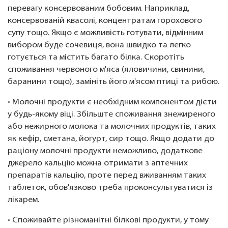
перевагу консервованим бобовим. Наприклад,
консервованій квасолі, концентратам горохового
супу тощо. Якщо є можливість готувати, відмінним
вибором буде сочевиця, вона швидко та легко
готується та містить багато білка. Скоротіть
споживання червоного м'яса (яловичини, свинини,
баранини тощо), замініть його м'ясом птиці та рибою.
• Молочні продукти є необхідним компонентом дієти
у будь-якому віці. Збільште споживання знежиреного
або нежирного молока та молочних продуктів, таких
як кефір, сметана, йогурт, сир тощо. Якщо додати до
раціону молочні продукти неможливо, додаткове
джерело кальцію можна отримати з аптечних
препаратів кальцію, проте перед вживанням таких
таблеток, обов'язково треба проконсультуватися із
лікарем.
• Споживайте різноманітні білкові продукти, у тому