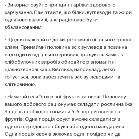
• Використовуйте принцип тарілки здорового
харчування. Пам'ятайте, що білки, вуглеводи та жири
однаково важливі, але раціон має бути
збалансованим.
• Щодня включайте до їжі різноманітні цільнозернові
злаки. Принаймні половина всіх вуглеводів повинна
надходити від цільнозернових продуктів. Замість
хлібобулочних виробів обирайте різноманітні
цільнозернові каші. Вівсянка, наприклад, легко
готується, вона забезпечить вас вуглеводами та
клітковиною.
• Намагайтеся їсти різні фрукти та овочі. Половину
вашого добового раціону має складати рослинна їжа.
За день необхідно спожити 5-6 порцій овочів та
фруктів. Одна порція фруктів може складатися з
одного середнього яблука або одного мандарина.
Одна порція овочів включає один помідор чи дві