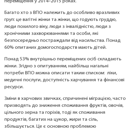
переміщення у 2014–2015 роках.
Багато хто з ВПО належить до особливо вразливих
груп: це вагітні жінки та жінки, що годують груддю,
люди похилого віку, люди з інвалідністю, люди з
хронічними захворюваннями та особи, які
безпосередньо постраждали від насильства. Понад
60% опитаних домогосподарств мають дітей.
Понад 53% внутрішньо переміщених осіб складають
жінки. Згідно з опитуванням, найбільш нагальні
потреби ВПО можна описати таким списком: ліки,
медичні послуги, доступність харчування та фінансові
ресурси.
Зміни в харчових звичках, спричинені міграцією, часто
призводять до зниження споживання фруктів, овочів,
цільного зерна та горіхів, тоді як споживання
продуктів, багатих на цукор, жири та сіль,
збільшується. Це є основною проблемою