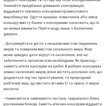
відкриті консерви та готову їжу поза холодильником.
Уникайте придбання домашніх консервацій,
віддавайте перевагу консервам промислового
виробництва. Здуття кришки, помутніння або зміна
кольору вмісту банки з консервами означають, що їх
не можна вживати. Пийте воду лише з безпечних
джерел.
• Дотримуйтеся дієти з низьким вмістом тваринних
жирів та помірним вмістом загального жиру. Жир
може швидко дати відчуття насичення, але не
забезпечить організм усім необхідним. Як приклад –
замініть м’ясні консерви на рибні. В рибних консервах
немає насичених жирів, вони містять рослинні олії, що
додаються під час приготування, та природний
риб’ячий жир, що містить вітамін D та омега-3 жирні
кислоти.
• Намагайтеся замінювати частину тваринного білка
рослинним білком. Замість м'ясних консервів віддайте