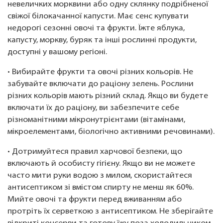
невеличких морквини або одну склянку подрібненої
свіжої білокачанної капусти. Має сенс купувати
недорогі сезонні овочі та фрукти. Їжте яблука,
капусту, моркву, буряк та інші рослинні продукти,
доступні у вашому регіоні.
• Вибирайте фрукти та овочі різних кольорів. Не
забувайте включати до раціону зелень. Рослини
різних кольорів мають різний склад. Якщо ви будете
включати їх до раціону, ви забезпечите себе
різноманітними мікронутрієнтами (вітамінами,
мікроелементами, біологічно активними речовинами).
• Дотримуйтеся правил харчової безпеки, що
включають й особисту гігієну. Якщо ви не можете
часто мити руки водою з милом, скористайтеся
антисептиком зі вмістом спирту не менш як 60%.
Мийте овочі та фрукти перед вживанням або
протріть їх серветкою з антисептиком. Не зберігайте