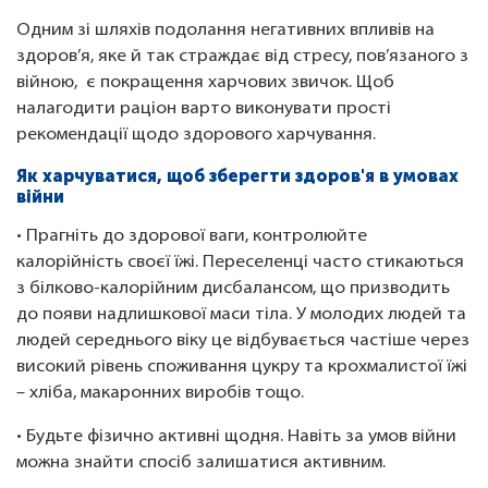
Одним зі шляхів подолання негативних впливів на
здоров’я, яке й так страждає від стресу, пов’язаного з
війною, є покращення харчових звичок. Щоб
налагодити раціон варто виконувати прості
рекомендації щодо здорового харчування.
Як харчуватися, щоб зберегти здоров'я в умовах
війни
• Прагніть до здорової ваги, контролюйте
калорійність своєї їжі. Переселенці часто стикаються
з білково-калорійним дисбалансом, що призводить
до появи надлишкової маси тіла. У молодих людей та
людей середнього віку це відбувається частіше через
високий рівень споживання цукру та крохмалистої їжі
– хліба, макаронних виробів тощо.
• Будьте фізично активні щодня. Навіть за умов війни
можна знайти спосіб залишатися активним.