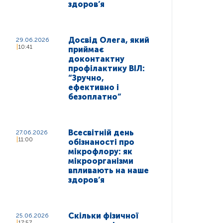
здоров’я
Досвід Олега, який
29.06.2026
10:41
приймає
доконтактну
профілактику ВІЛ:
“Зручно,
ефективно і
безоплатно”
Всесвітній день
27.06.2026
11:00
обізнаності про
мікрофлору: як
мікроорганізми
впливають на наше
здоров’я
Скільки фізичної
25.06.2026
17:57