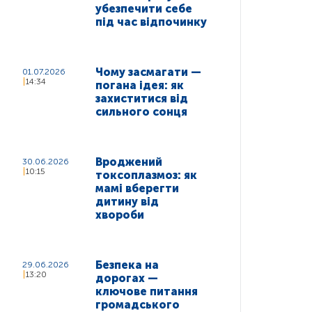
убезпечити себе
під час відпочинку
Чому засмагати —
01.07.2026
14:34
погана ідея: як
захиститися від
сильного сонця
Вроджений
30.06.2026
10:15
токсоплазмоз: як
мамі вберегти
дитину від
хвороби
Безпека на
29.06.2026
13:20
дорогах —
ключове питання
громадського