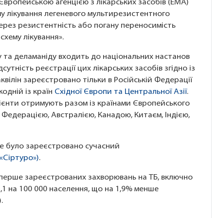
 Європейською агенцією з лікарських засобів (EMA)
у лікування легеневого мультирезистентного
через резистентність або погану переносимість
хему лікування».
у та деламаніду входить до національних настанов
сутність реєстрації цих лікарських засобів згідно із
квілін зареєстровано тільки в Російській Федерації
жодній із країн
Східної Європи та Центральної Азії
.
цієнти отримують разом із країнами Європейського
 Федерацією, Австралією, Канадою, Китаєм, Індією,
рше було зареєстровано сучасний
(«Сіртуро»)
.
ь уперше зареєстрованих захворювань на ТБ, включно
,1 на 100 000 населення, що на 1,9% менше
.