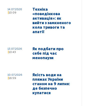
Техніка
14.07.2026
10:09
«поведінкова
активація»: як
вийти з замкненого
кола тривоги та
апатії
Як подбати про
13.07.2026
10:43
себе під час
менопаузи
Якість води на
10.07.2026
16:59
пляжах України
станом на 9 липня:
де безпечно
купатися