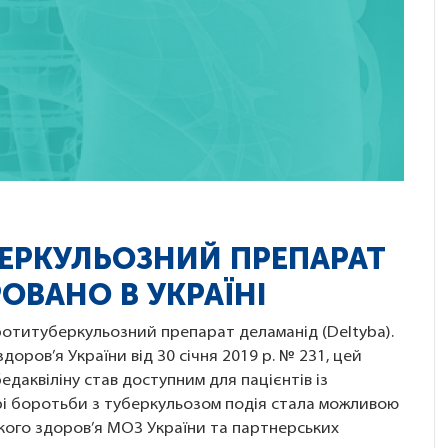
ЕРКУЛЬОЗНИЙ ПРЕПАРАТ
ОВАНО В УКРАЇНІ
ротитуберкульозний препарат деламанід (Deltyba).
доров’я України від 30 січня 2019 р. № 231, цей
едаквіліну став доступним для пацієнтів із
ері боротьби з туберкульозом подія стала можливою
кого здоров’я МОЗ України та партнерських