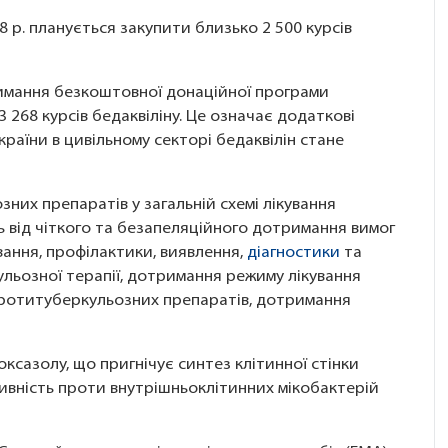
 р. планується закупити близько 2 500 курсів
тримання безкоштовної донаційної програми
 268 курсів бедаквіліну. Це означає додаткові
раїни в цивільному секторі бедаквілін стане
них препаратів у загальній схемі лікування
ть від чіткого та безапеляційного дотримання вимог
ання, профілактики, виявлення,
діагностики
та
ульозної терапії, дотримання режиму лікування
протитуберкульозних препаратів, дотримання
ксазолу, що пригнічує синтез клітинної стінки
тивність проти внутрішньоклітинних мікобактерій