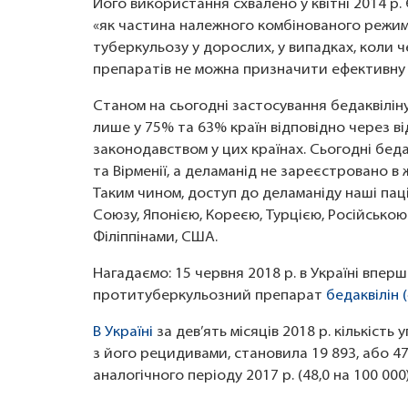
Його використання схвалено у квітні 2014 р.
«як частина належного комбінованого режим
туберкульозу у дорослих, у випадках, коли 
препаратів не можна призначити ефективну с
Станом на сьогодні застосування бедаквілін
лише у 75% та 63% країн відповідно через від
законодавством у цих країнах. Сьогодні беда
та Вірменії, а деламанід не зареєстровано в 
Таким чином, доступ до деламаніду наші па
Союзу, Японією, Кореєю, Турцією, Російською
Філіппінами, США.
Нагадаємо: 15 червня 2018 р. в Україні впе
протитуберкульозний препарат
бедаквілін 
В Україні
за дев’ять місяців 2018 р. кількіст
з його рецидивами, становила 19 893, або 47
аналогічного періоду 2017 р. (48,0 на 100 000)