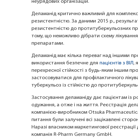
неурядових організацій.
Деламанід критично важливий для комплекс
резистентністю. За даними 2015 р., результа
резистентністю до протитуберкульозних пре
тому, що неможливо дібрати схему лікуван
препаратами.
Деламанід має кілька переваг над іншими п
використання безпечне для
пацієнтів з ВІЛ
, 
перехресної стійкості з будь-яким іншим п
застосовуватися для профілактичного лікува
туберкульоз із стійкістю до протитуберкуль
Застосування деламаніду дає пацієнтам із 
одужання, а отже і на життя. Реєстрація дел
компанією-виробником Otsuka Pharmaceutical
питання були залучені всі зацікавлені сторон
Наразі власником маркетингової реєстрації д
компанія R-Pharm Germany GmbH.