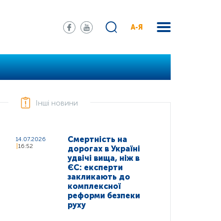
А-Я
Інші новини
Смертність на
14.07.2026
16:52
дорогах в Україні
удвічі вища, ніж в
ЄС: експерти
закликають до
комплексної
реформи безпеки
руху