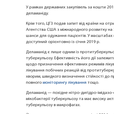
У рамках державних закупівель за кошти 2018
деламаніду.
Крім того, ЦГЗ подав запит від країни на о
Агентства США з міжнародного розвитку на 3
шанси для одужання пацієнтів. У масштабах к
доступний орієнтовно із січня 2019 р.
Деламанід є лише одним із протитуберкульоз
туберкульозу. Ефективність його дії залежи
щодо призначення ефективних режимів лікув
лікування побічних реакцій від протитуберк
хворим, швидкого визначення стійкості до 
повного
моніторингу
лікування
тощо.
Деламанід — похідне нітро-дигідро-імідазо-о
мікобактерії туберкульозу та має високу ак
туберкульозу в макрофагах.