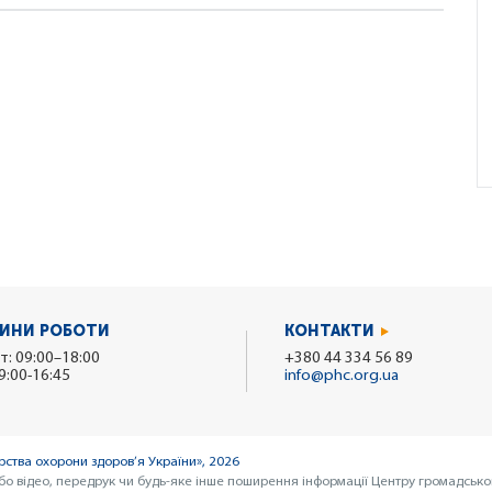
ИНИ РОБОТИ
КОНТАКТИ
т: 09:00–18:00
+380 44 334 56 89
9:00-16:45
info@phc.org.ua
ства охорони здоров’я України», 2026
бо відео, передрук чи будь-яке інше поширення інформації Центру громадсько