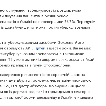
ного лікування туберкульозу із розширеною
ти лікування пацієнтів із розширеною
паратів в Україні не перевершили 36,7%. Передусім
ня із щонайменше чотирма протитуберкульозними
ротитуберкульозними засобами. Зокрема, його
які отримують АРТ, і
дітей
з шести років. Він не має
ротитуберкульозним препаратом, а також може
ння ТБ у контактних із хворим на лікарсько-стійкий
озних препаратів групи фторхінолонів.
розширеною резистентністю справжній шанс на
аманіду відбулася, зокрема, через зміну японською
 Co., Ltd. дистриб’ютора. До вирішення цього
и як із державного, так і з громадського секторів.
ля торгової форми деламаніду в Україні є німецька