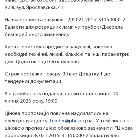
Міністерства охорони здоров’я України». 04071, м.
Київ, вул. Ярославська, 41.
Назва предмета закупівлі: ДК 021:2015: 31150000-2
Баласти для розрядних ламп чи трубок (Джерела
безперебійного живлення).
Характеристика предмета закупівлі, зокрема
необхідні технічні, якісні, кількісні та інші параметри:
див. Додаток 1 до Оголошення
Строк поставки товару: Згідно Додатку 1 до
тендерної документації
Кінцевий строк подання цінових пропозицій: 10
липня 2026 року, 15:00.
Цінова пропозиція повинна надсилатись на
електрону адресу:
tender@phc.org.ua
. У темі листа з
ціновою пропозицією обов'язково зазначити "Цінова
пропозиція -К 021:2015: 31150000-2 Баласти для