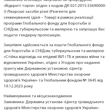
Замовник) оголошує закупівлю за процедурою
«Відкриті торги» згідно з кодом
ДК 021:2015:33690000-
3-Лікарські засоби різні (Реагенти для
секвенування)
(далі – Товар) в рамках реалізації
програми Глобального фонду для боротьби зі
СНІДом, туберкульозом та малярією та запрошує Вас
подати тендерну пропозицію.
Закупівля здійснюється за кошти Глобального фонду
для боротьби зі СНІДом, туберкульозом та малярією
«Стійка відповідь на епідемії ВІЛ і ТБ в умовах війни та
відновлення України», згідно з Угодою про надання
гранту між Державною установою «Центр
громадського здоров’я Міністерства охорони
здоров’я України» та Глобальним фондом № 3645 від
19.12.2023 року.
Найменування та місцезнаходження
Замовника: Державна установа «Центр громадського
здоров’я Міністерства охорони здоров’я України».