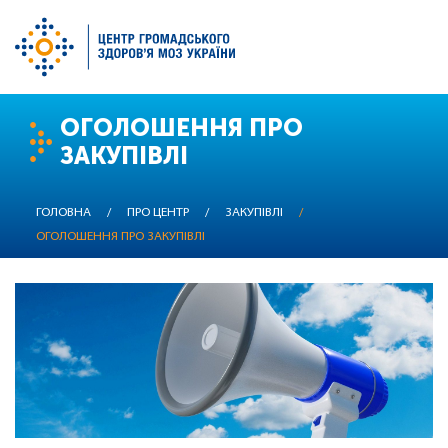
Перейти
ОГОЛОШЕННЯ ПРО
до
ЗАКУПІВЛІ
основного
вмісту
ГОЛОВНА
/
ПРО ЦЕНТР
/
ЗАКУПІВЛІ
/
ОГОЛОШЕННЯ ПРО ЗАКУПІВЛІ